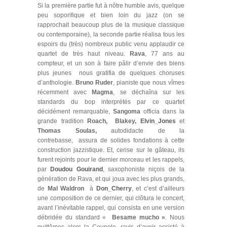
Si la première partie fut à nôtre humble avis, quelque
peu soporifique et bien loin du jazz (on se
rapprochait beaucoup plus de la musique classique
ou contemporaine), la seconde partie réalisa tous les
espoirs du (très) nombreux public venu applaudir ce
quartet de très haut niveau.
Rava
, 77 ans au
compteur, et un son à faire pâlir d’envie des biens
plus jeunes nous gratifia de quelques choruses
d’anthologie.
Bruno Ruder
, pianiste que nous vîmes
récemment avec
Magma
, se déchaîna sur les
standards du bop interprétés par ce quartet
décidément remarquable,
Sangoma
officia dans la
grande tradition
Roach, Blakey,
Elvin_Jones
et
Thomas Soulas,
autodidacte de la
contrebasse, assura de solides fondations à cette
construction jazzistique. Et, cerise sur le gâteau, ils
furent rejoints pour le dernier morceau et les rappels,
par
Doudou Gouirand
, saxophoniste niçois de la
génération de Rava, et qui joua avec les plus grands,
de
Mal Waldron
à
Don_Cherry
, et c’est d’ailleurs
une composition de ce dernier, qui clôtura le concert,
avant l’inévitable rappel, qui consista en une version
débridée du standard «
Besame mucho »
. Nous