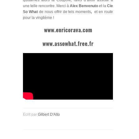
quittâmes alors la Coupole, ravis d’avoir assisté à
une telle rencontre. Merci à
Alex
Benvenuto
et la
Cie
So What
de nous offrir de tels moments
,
et en route
pour la vingtième !
www.
enricorava
.com
www.assowhat.free.fr
Ecrit par
Gilbert D'Alto