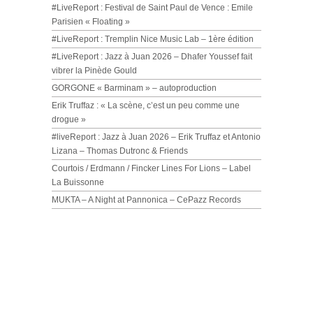
#LiveReport : Festival de Saint Paul de Vence : Emile
Parisien « Floating »
#LiveReport : Tremplin Nice Music Lab – 1ère édition
#LiveReport : Jazz à Juan 2026 – Dhafer Youssef fait
vibrer la Pinède Gould
GORGONE « Barminam » – autoproduction
Erik Truffaz : « La scène, c’est un peu comme une
drogue »
#liveReport : Jazz à Juan 2026 – Erik Truffaz et Antonio
Lizana – Thomas Dutronc & Friends
Courtois / Erdmann / Fincker Lines For Lions – Label
La Buissonne
MUKTA – A Night at Pannonica – CePazz Records