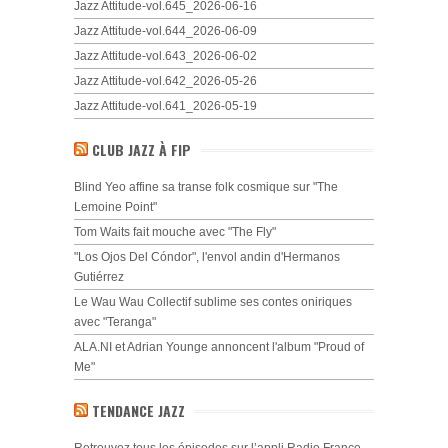
Jazz Attitude-vol.645_2026-06-16
Jazz Attitude-vol.644_2026-06-09
Jazz Attitude-vol.643_2026-06-02
Jazz Attitude-vol.642_2026-05-26
Jazz Attitude-vol.641_2026-05-19
CLUB JAZZ À FIP
Blind Yeo affine sa transe folk cosmique sur "The
Lemoine Point"
Tom Waits fait mouche avec "The Fly"
"Los Ojos Del Cóndor", l'envol andin d'Hermanos
Gutiérrez
Le Wau Wau Collectif sublime ses contes oniriques
avec "Teranga"
ALA.NI et Adrian Younge annoncent l'album "Proud of
Me"
TENDANCE JAZZ
Retrouvez tous les épisodes sur l’appli Radio France