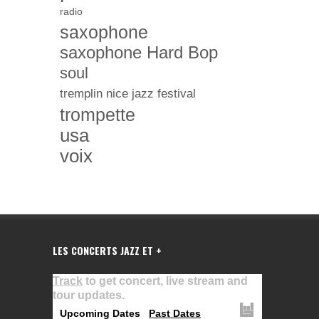
radio
saxophone
saxophone Hard Bop
soul
tremplin nice jazz festival
trompette
usa
voix
LES CONCERTS JAZZ ET +
Track
to get concert, live stream and
tour updates.
Upcoming Dates
Past Dates