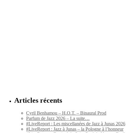
Articles récents
Cyril Benhamou – H.O.T. – Binaural Prod
Parfum de Jazz 2026 – La suite…
#LiveReport : Les miscellanées de Jazz à Junas 2026
#LiveReport : Jazz à Junas – la Pologne à l’honneur