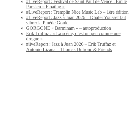
#LiveReport : Festival de Saint Paul de Vence : Emile
Parisien « Floating »
#LiveReport : Tremplin Nice Music Lab – 1ère édition
#LiveReport : Jazz à Juan 2026 – Dhafer Youssef fait
vibrer la Pinède Gould
GORGONE « Barminam » – autoproduction
Erik Truffaz : « La scène, c’est un peu comme une
drogue »
#liveReport : Jazz à Juan 2026 – Erik Truffaz et
Antonio Lizana – Thomas Dutronc & Friends