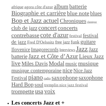
album
batterie
afrique
agora côte d'azur
Biographie et carrière
blue note
blues
Bop et Jazz actuel
Chroniques
classique
concert
concerts
club de jazz
cote d'azur
contrebasse
festival
festival
de jazz
guitare
funk
free jazz
Fred D'Oelsnitz
Jazz
Jazz
Ilovenice
Imagorecords
Interviews
Jazz et Côte d’Azur
Lieux Jazz
batterie
live
Modal
musique
Miles Davis
music
nice
musique contemporaine
Nice Jazz
piano
saxophone
saxophone
Festival
radio
Hard Bop
soul
tremplin nice jazz festival
trompette
usa
voix
Les concerts Jazz et +