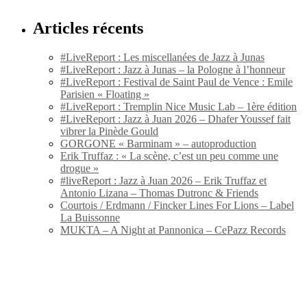
Articles récents
#LiveReport : Les miscellanées de Jazz à Junas
#LiveReport : Jazz à Junas – la Pologne à l’honneur
#LiveReport : Festival de Saint Paul de Vence : Emile
Parisien « Floating »
#LiveReport : Tremplin Nice Music Lab – 1ère édition
#LiveReport : Jazz à Juan 2026 – Dhafer Youssef fait
vibrer la Pinède Gould
GORGONE « Barminam » – autoproduction
Erik Truffaz : « La scène, c’est un peu comme une
drogue »
#liveReport : Jazz à Juan 2026 – Erik Truffaz et
Antonio Lizana – Thomas Dutronc & Friends
Courtois / Erdmann / Fincker Lines For Lions – Label
La Buissonne
MUKTA – A Night at Pannonica – CePazz Records