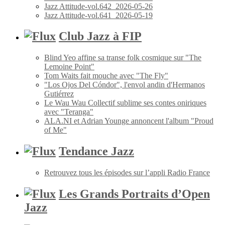
Jazz Attitude-vol.642_2026-05-26
Jazz Attitude-vol.641_2026-05-19
Club Jazz à FIP
Blind Yeo affine sa transe folk cosmique sur "The
Lemoine Point"
Tom Waits fait mouche avec "The Fly"
"Los Ojos Del Cóndor", l'envol andin d'Hermanos
Gutiérrez
Le Wau Wau Collectif sublime ses contes oniriques
avec "Teranga"
ALA.NI et Adrian Younge annoncent l'album "Proud
of Me"
Tendance Jazz
Retrouvez tous les épisodes sur l’appli Radio France
Les Grands Portraits d’Open
Jazz