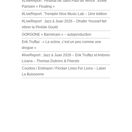
#LiveReport : Festival de Saint Paul de Vence : Emile
Parisien « Floating »
#LiveReport : Tremplin Nice Music Lab – 1ère édition
#LiveReport : Jazz à Juan 2026 – Dhafer Youssef fait
vibrer la Pinède Gould
GORGONE « Barminam » – autoproduction
Erik Truffaz : « La scène, c’est un peu comme une
drogue »
#liveReport : Jazz à Juan 2026 – Erik Truffaz et Antonio
Lizana – Thomas Dutronc & Friends
Courtois / Erdmann / Fincker Lines For Lions – Label
La Buissonne