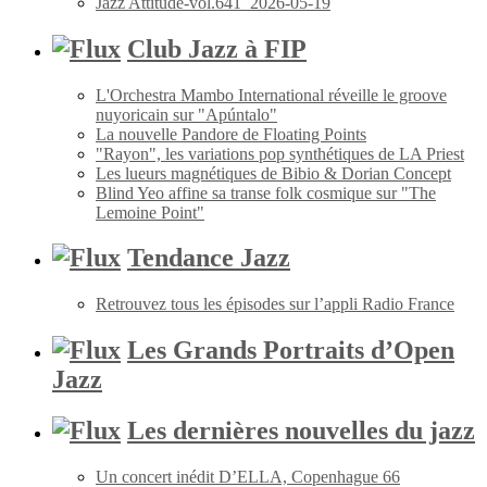
Jazz Attitude-vol.641_2026-05-19
Club Jazz à FIP
L'Orchestra Mambo International réveille le groove
nuyoricain sur "Apúntalo"
La nouvelle Pandore de Floating Points
"Rayon", les variations pop synthétiques de LA Priest
Les lueurs magnétiques de Bibio & Dorian Concept
Blind Yeo affine sa transe folk cosmique sur "The
Lemoine Point"
Tendance Jazz
Retrouvez tous les épisodes sur l’appli Radio France
Les Grands Portraits d’Open
Jazz
Les dernières nouvelles du jazz
Un concert inédit D’ELLA, Copenhague 66