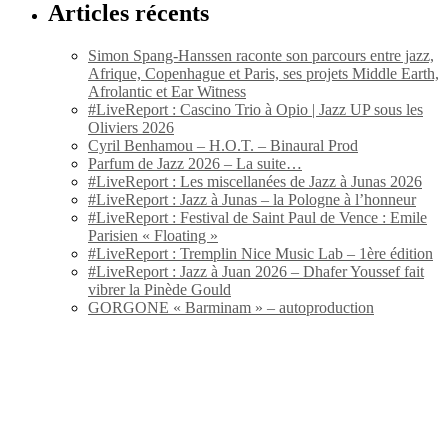
Articles récents
Simon Spang-Hanssen raconte son parcours entre jazz,
Afrique, Copenhague et Paris, ses projets Middle Earth,
Afrolantic et Ear Witness
#LiveReport : Cascino Trio à Opio | Jazz UP sous les
Oliviers 2026
Cyril Benhamou – H.O.T. – Binaural Prod
Parfum de Jazz 2026 – La suite…
#LiveReport : Les miscellanées de Jazz à Junas 2026
#LiveReport : Jazz à Junas – la Pologne à l’honneur
#LiveReport : Festival de Saint Paul de Vence : Emile
Parisien « Floating »
#LiveReport : Tremplin Nice Music Lab – 1ère édition
#LiveReport : Jazz à Juan 2026 – Dhafer Youssef fait
vibrer la Pinède Gould
GORGONE « Barminam » – autoproduction