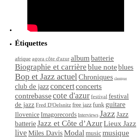
Étiquettes
album
batterie
afrique
agora côte d'azur
Biographie et carrière
blue note
blues
Bop et Jazz actuel
Chroniques
classique
concert
concerts
club de jazz
cote d'azur
contrebasse
festival
festival
de jazz
guitare
funk
free jazz
Fred D'Oelsnitz
Jazz
Jazz
Ilovenice
Imagorecords
Interviews
Jazz et Côte d’Azur
Lieux Jazz
batterie
live
Modal
musique
Miles Davis
music