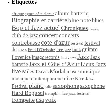
Étiquettes
album
batterie
afrique
agora côte d'azur
Biographie et carrière
blue note
blues
Bop et Jazz actuel
Chroniques
classique
concert
concerts
club de jazz
cote d'azur
contrebasse
festival
festival
de jazz
guitare
funk
free jazz
Fred D'Oelsnitz
Jazz
Jazz
Ilovenice
Imagorecords
Interviews
Jazz et Côte d’Azur
Lieux Jazz
batterie
live
Modal
musique
Miles Davis
music
nice
musique contemporaine
Nice Jazz
piano
saxophone
saxophone
Festival
radio
Hard Bop
soul
tremplin nice jazz festival
trompette
usa
voix