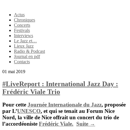
Actus
Chroniques
Concerts
Festivals
Interviews
Le Jazz et…
Lieux Jazz
Radio & Podcast
Journal en pdf
Contacts
01 mai 2019
#LiveReport : International Jazz Day :
Frédéric Viale Trio
Pour cette
Journée Internationale du Jazz
, proposée
par L’
UNESCO
, et qui se tenait au
Forum Nice
Nord
, la ville de Nice offrait un concert du trio de
l’accordéoniste
Frédéric Viale.
Suite →