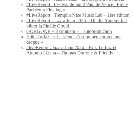
#LiveReport : Festival de Saint Paul de Vence : Emile
Parisien « Floating »
#LiveReport : Tremplin Nice Music Lab – 1ère édition
#LiveReport : Jazz à Juan 2026 – Dhafer Youssef fait
vibrer la Pinède Gould
GORGONE « Barminam » – autoproduction
Erik Truffaz : « La scène, c’est un peu comme une
drogue »
#liveReport : Jazz à Juan 2026 – Erik Truffaz et
Antonio Lizana – Thomas Dutronc & Friends