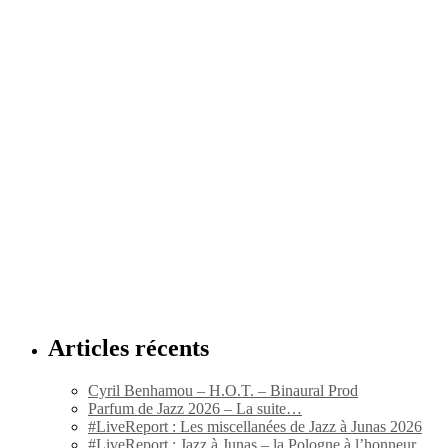
Articles récents
Cyril Benhamou – H.O.T. – Binaural Prod
Parfum de Jazz 2026 – La suite…
#LiveReport : Les miscellanées de Jazz à Junas 2026
#LiveReport : Jazz à Junas – la Pologne à l’honneur