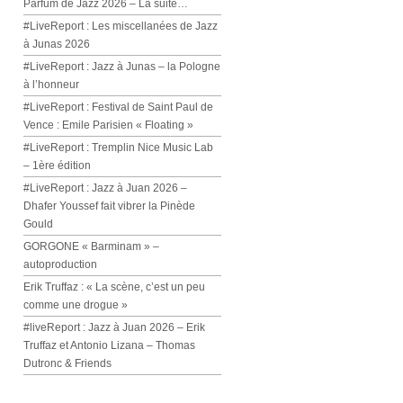
Parfum de Jazz 2026 – La suite…
#LiveReport : Les miscellanées de Jazz
à Junas 2026
#LiveReport : Jazz à Junas – la Pologne
à l’honneur
#LiveReport : Festival de Saint Paul de
Vence : Emile Parisien « Floating »
#LiveReport : Tremplin Nice Music Lab
– 1ère édition
#LiveReport : Jazz à Juan 2026 –
Dhafer Youssef fait vibrer la Pinède
Gould
GORGONE « Barminam » –
autoproduction
Erik Truffaz : « La scène, c’est un peu
comme une drogue »
#liveReport : Jazz à Juan 2026 – Erik
Truffaz et Antonio Lizana – Thomas
Dutronc & Friends