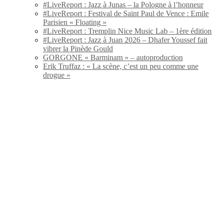
#LiveReport : Jazz à Junas – la Pologne à l’honneur
#LiveReport : Festival de Saint Paul de Vence : Emile
Parisien « Floating »
#LiveReport : Tremplin Nice Music Lab – 1ère édition
#LiveReport : Jazz à Juan 2026 – Dhafer Youssef fait
vibrer la Pinède Gould
GORGONE « Barminam » – autoproduction
Erik Truffaz : « La scène, c’est un peu comme une
drogue »