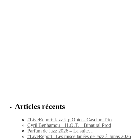
Articles récents
#LiveReport: Jazz Up Opio – Cascino Trio
Cyril Benhamou – H.O.T. – Binaural Prod
Parfum de Jazz 2026 – La suite…
#LiveReport : Les miscellanées de Jazz à Junas 2026