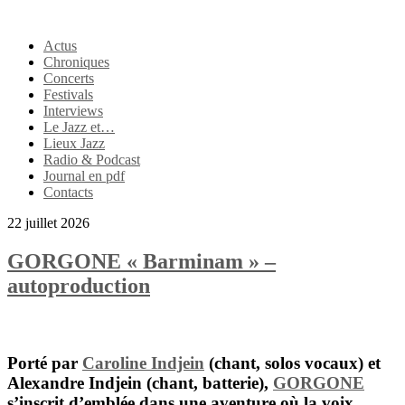
Actus
Chroniques
Concerts
Festivals
Interviews
Le Jazz et…
Lieux Jazz
Radio & Podcast
Journal en pdf
Contacts
22 juillet 2026
GORGONE « Barminam » –
autoproduction
Porté par
Caroline Indjein
(chant, solos vocaux) et
Alexandre Indjein
(chant, batterie),
GORGONE
s’inscrit d’emblée dans une aventure où la voix