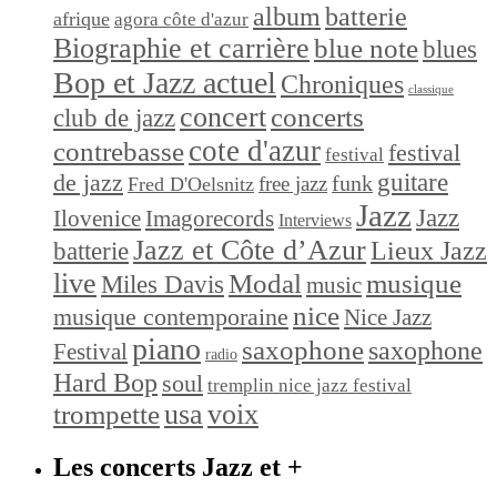
album
batterie
afrique
agora côte d'azur
Biographie et carrière
blue note
blues
Bop et Jazz actuel
Chroniques
classique
concert
concerts
club de jazz
cote d'azur
contrebasse
festival
festival
de jazz
guitare
funk
free jazz
Fred D'Oelsnitz
Jazz
Jazz
Ilovenice
Imagorecords
Interviews
Jazz et Côte d’Azur
Lieux Jazz
batterie
live
Modal
musique
Miles Davis
music
nice
musique contemporaine
Nice Jazz
piano
saxophone
saxophone
Festival
radio
Hard Bop
soul
tremplin nice jazz festival
trompette
usa
voix
Les concerts Jazz et +