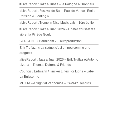
#LiveReport : Jazz à Junas – la Pologne à l’honneur
#LiveReport : Festival de Saint Paul de Vence : Emile
Parisien « Floating »
#LiveReport : Tremplin Nice Music Lab – 1ère édition
#LiveReport : Jazz à Juan 2026 – Dhafer Youssef fait
vibrer la Pinède Gould
GORGONE « Barminam » – autoproduction
Erik Truffaz : « La scène, c’est un peu comme une
drogue »
#liveReport : Jazz à Juan 2026 – Erik Truffaz et Antonio
Lizana – Thomas Dutronc & Friends
Courtois / Erdmann / Fincker Lines For Lions – Label
La Buissonne
MUKTA – A Night at Pannonica – CePazz Records