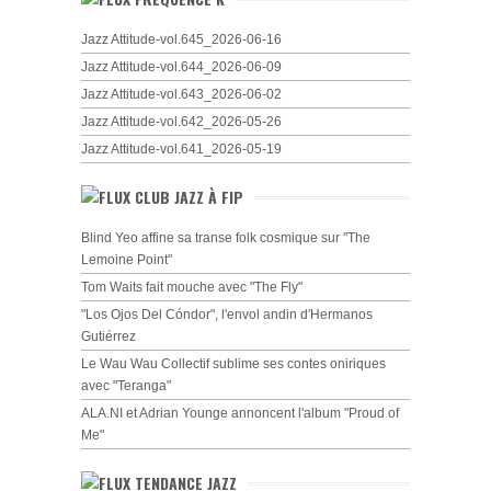
Jazz Attitude-vol.645_2026-06-16
Jazz Attitude-vol.644_2026-06-09
Jazz Attitude-vol.643_2026-06-02
Jazz Attitude-vol.642_2026-05-26
Jazz Attitude-vol.641_2026-05-19
CLUB JAZZ À FIP
Blind Yeo affine sa transe folk cosmique sur "The
Lemoine Point"
Tom Waits fait mouche avec "The Fly"
"Los Ojos Del Cóndor", l'envol andin d'Hermanos
Gutiérrez
Le Wau Wau Collectif sublime ses contes oniriques
avec "Teranga"
ALA.NI et Adrian Younge annoncent l'album "Proud of
Me"
TENDANCE JAZZ