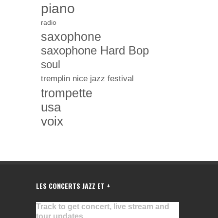
piano
radio
saxophone
saxophone Hard Bop
soul
tremplin nice jazz festival
trompette
usa
voix
LES CONCERTS JAZZ ET +
Track
to get concert, live stream and
tour updates.