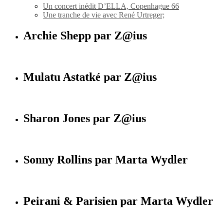
Un concert inédit D’ELLA, Copenhague 66
Une tranche de vie avec René Urtreger;
Archie Shepp par Z@ius
Mulatu Astatké par Z@ius
Sharon Jones par Z@ius
Sonny Rollins par Marta Wydler
Peirani & Parisien par Marta Wydler