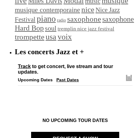
live
Modal
musique
Miles Davis
music
nice
musique contemporaine
Nice Jazz
piano
saxophone
saxophone
Festival
radio
Hard Bop
soul
tremplin nice jazz festival
trompette
usa
voix
Les concerts Jazz et +
Track
to get concert, live stream and tour
updates.
Upcoming Dates
Past Dates
NO UPCOMING TOUR DATES