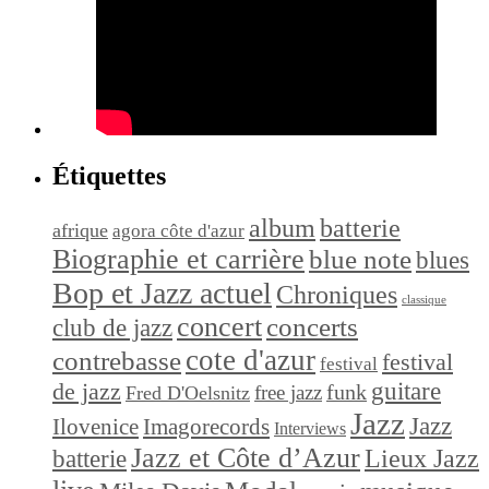
Étiquettes
album
batterie
afrique
agora côte d'azur
Biographie et carrière
blue note
blues
Bop et Jazz actuel
Chroniques
classique
concert
concerts
club de jazz
cote d'azur
contrebasse
festival
festival
de jazz
guitare
funk
free jazz
Fred D'Oelsnitz
Jazz
Jazz
Ilovenice
Imagorecords
Interviews
Jazz et Côte d’Azur
Lieux Jazz
batterie