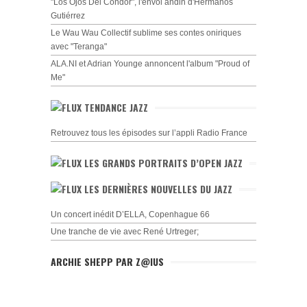
"Los Ojos Del Cóndor", l'envol andin d'Hermanos
Gutiérrez
Le Wau Wau Collectif sublime ses contes oniriques
avec "Teranga"
ALA.NI et Adrian Younge annoncent l'album "Proud of
Me"
TENDANCE JAZZ
Retrouvez tous les épisodes sur l’appli Radio France
LES GRANDS PORTRAITS D’OPEN JAZZ
LES DERNIÈRES NOUVELLES DU JAZZ
Un concert inédit D’ELLA, Copenhague 66
Une tranche de vie avec René Urtreger;
ARCHIE SHEPP PAR Z@IUS