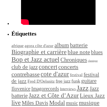
Étiquettes
album
batterie
afrique
agora côte d'azur
Biographie et carrière
blue note
blues
Bop et Jazz actuel
Chroniques
classique
concert
concerts
club de jazz
cote d'azur
contrebasse
festival
festival
de jazz
guitare
funk
free jazz
Fred D'Oelsnitz
Jazz
Jazz
Ilovenice
Imagorecords
Interviews
Jazz et Côte d’Azur
Lieux Jazz
batterie
live
Modal
musique
Miles Davis
music