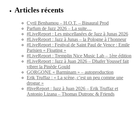
Articles récents
Cyril Benhamou – H.O.T. – Binaural Prod
Parfum de Jazz 2026 – La suite…
#LiveReport : Les miscellanées de Jazz à Junas 2026
#LiveReport : Jazz à Junas – la Pologne à l’honneur
#LiveReport : Festival de Saint Paul de Vence : Emile
Parisien « Floating »
#LiveReport : Tremplin Nice Music Lab – 1ère édition
#LiveReport : Jazz à Juan 2026 – Dhafer Youssef fait
vibrer la Pinède Gould
GORGONE « Barminam » – autoproduction
Erik Truffaz : « La scène, c’est un peu comme une
drogue »
#liveReport : Jazz à Juan 2026 – Erik Truffaz et
Antonio Lizana – Thomas Dutronc & Friends