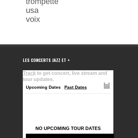
trompette
usa
voix
LES CONCERTS JAZZ ET +
Track
to get concert, live stream and
tour updates.
Upcoming Dates
Past Dates
NO UPCOMING TOUR DATES