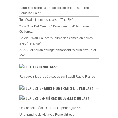
Blind Yeo affine sa transe folk cosmique sur "The
Lemoine Point"
Tom Waits fait mouche avec "The Fly"
"Los Ojos Del Cóndor", l'envol andin d'Hermanos
Gutiérrez
Le Wau Wau Collectif sublime ses contes oniriques
avec "Teranga"
ALA.NI et Adrian Younge annoncent l'album "Proud of
Me"
TENDANCE JAZZ
Retrouvez tous les épisodes sur l’appli Radio France
LES GRANDS PORTRAITS D’OPEN JAZZ
LES DERNIÈRES NOUVELLES DU JAZZ
Un concert inédit D’ELLA, Copenhague 66
Une tranche de vie avec René Urtreger;