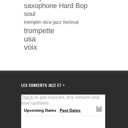
saxophone Hard Bop
soul
tremplin nice jazz festival
trompette
usa
voix
LES CONCERTS JAZZ ET +
Track
to get concert, live stream and
tour updates.
Upcoming Dates
Past Dates