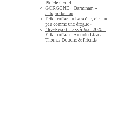
Pinède Gould
GORGONE « Barminam » –
autoproduction
Erik Truffaz : « La scène, c’est un
peu comme une drogue »
#liveReport : Jazz à Juan 2026 –
Erik Truffaz et Antonio Lizana –
Thomas Dutronc & Friends