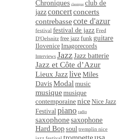
Chroniques
club de
classique
concert
concerts
jazz
cote d'azur
contrebasse
festival de jazz
festival
Fred
guitare
funk
free jazz
D'Oelsnitz
Ilovenice
Imagorecords
Jazz
Jazz batterie
Interviews
Jazz et Côte d’Azur
live
Lieux Jazz
Miles
Modal
Davis
music
musique
musique
nice
contemporaine
Nice Jazz
piano
Festival
radio
saxophone
saxophone
Hard Bop
soul
tremplin nice
trompette
usa
jazz festival