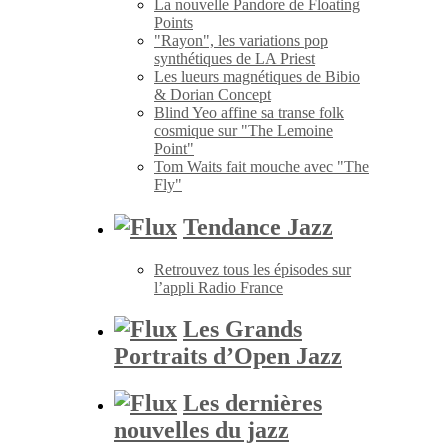
La nouvelle Pandore de Floating
Points
"Rayon", les variations pop
synthétiques de LA Priest
Les lueurs magnétiques de Bibio
& Dorian Concept
Blind Yeo affine sa transe folk
cosmique sur "The Lemoine
Point"
Tom Waits fait mouche avec "The
Fly"
Tendance Jazz
Retrouvez tous les épisodes sur
l’appli Radio France
Les Grands
Portraits d’Open Jazz
Les dernières
nouvelles du jazz