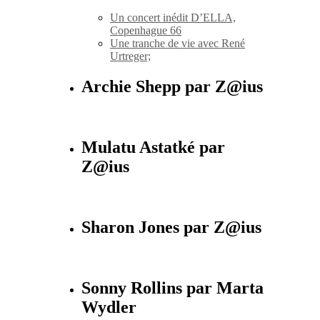
Un concert inédit D’ELLA,
Copenhague 66
Une tranche de vie avec René
Urtreger;
Archie Shepp par Z@ius
Mulatu Astatké par
Z@ius
Sharon Jones par Z@ius
Sonny Rollins par Marta
Wydler