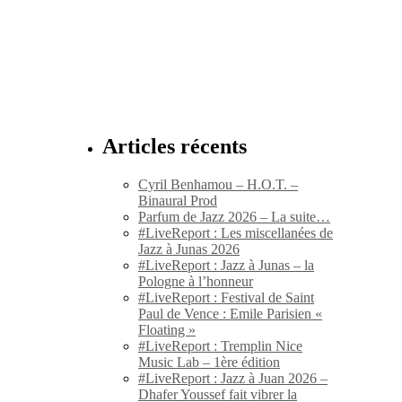
Articles récents
Cyril Benhamou – H.O.T. –
Binaural Prod
Parfum de Jazz 2026 – La suite…
#LiveReport : Les miscellanées de
Jazz à Junas 2026
#LiveReport : Jazz à Junas – la
Pologne à l’honneur
#LiveReport : Festival de Saint
Paul de Vence : Emile Parisien «
Floating »
#LiveReport : Tremplin Nice
Music Lab – 1ère édition
#LiveReport : Jazz à Juan 2026 –
Dhafer Youssef fait vibrer la