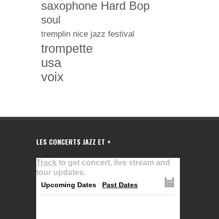
saxophone Hard Bop
soul
tremplin nice jazz festival
trompette
usa
voix
LES CONCERTS JAZZ ET +
Track
to get concert, live stream and
tour updates.
Upcoming Dates
Past Dates