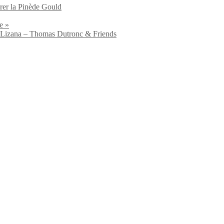
brer la Pinède Gould
e »
io Lizana – Thomas Dutronc & Friends