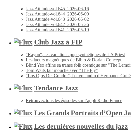
Jazz Attitude-vol.645_2026-06-16
Jazz Attitude-vol.644_2026-06-09
Jazz Attitude-vol.643_2026-06-02
Jazz Attitude-vol.642_2026-05-26
Jazz Attitude-vol.641_2026-05-19
Club Jazz à FIP
"Rayon", les variations pop synthétiques de LA Priest
Les lueurs magnétiques de Bibio & Dorian Concept
Blind Yeo affine sa transe folk cosmique sur "The Lemoi
Tom Waits fait mouche avec "The Fly"
"Los Ojos Del Cóndor", l'envol andin d'Hermanos Gutié
Tendance Jazz
Retrouvez tous les épisodes sur l’appli Radio France
Les Grands Portraits d’Open Ja
Les dernières nouvelles du jazz