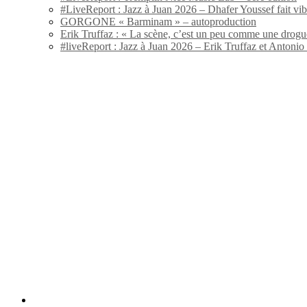
#LiveReport : Jazz à Juan 2026 – Dhafer Youssef fait vi
GORGONE « Barminam » – autoproduction
Erik Truffaz : « La scène, c’est un peu comme une drogu
#liveReport : Jazz à Juan 2026 – Erik Truffaz et Anton