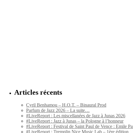
Articles récents
Cyril Benhamou – H.O.T. – Binaural Prod
Parfum de Jazz 2026 – La suite…
#LiveReport : Les miscellanées de Jazz à Junas 2026
#LiveReport : Jazz à Junas – la Pologne à l’honneur
#LiveReport : Festival de Saint Paul de Vence : Emile Par
#LiveReport : Tremplin Nice Music Lab – 1ère édition