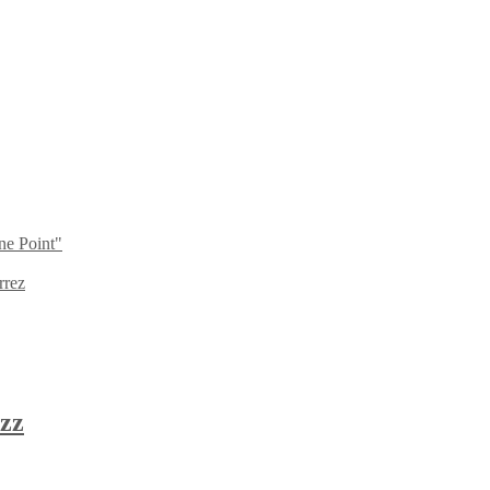
ne Point"
rrez
zz