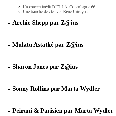
Un concert inédit D’ELLA, Copenhague 66
Une tranche de vie avec René Urtreger;
Archie Shepp par Z@ius
Mulatu Astatké par Z@ius
Sharon Jones par Z@ius
Sonny Rollins par Marta Wydler
Peirani & Parisien par Marta Wydler