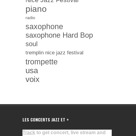
piano
radio
saxophone
saxophone Hard Bop
soul
tremplin nice jazz festival
trompette
usa
voix
LES CONCERTS JAZZ ET +
Track
to get concert, live stream and