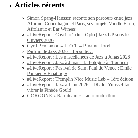
Articles récents
Simon Spang-Hanssen raconte son parcours entre jazz,
Afrique, Copenhague et Paris, ses projets Middle Earth,
Afrolantic et Ear Witness
#LiveReport : Cascino Trio à Opio | Jazz UP sous les
Oliviers 2026
Cyril Benhamou – H.O.T. – Binaural Prod
Parfum de Jazz 2026 – La suite…
#LiveReport : Les miscellanées de Jazz à Junas 2026
#LiveReport : Jazz à Junas – la Pologne à l’honneur
#LiveReport : Festival de Saint Paul de Vence : Emile
Parisien « Floating »
#LiveReport : Tremplin Nice Music Lab – 1ère édition
#LiveReport : Jazz à Juan 2026 – Dhafer Youssef fait
vibrer la Pinède Gould
GORGONE « Barminam » – autoproduction