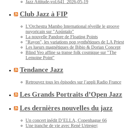
Jazz Attitude-vol.641_2026-05-19
Club Jazz à FIP
L'Orchestra Mambo International réveille le groove
nuyoricain sur "Apúntalo"
La nouvelle Pandore de Floating Points
"Rayon", les variations pop synthétiques de LA Priest
Les lueurs magnétiques de Bibio & Dorian Concept
Blind Yeo affine sa transe folk cosmique sur "The
Lemoine Point"
Tendance Jazz
Retrouvez tous les épisodes sur l’appli Radio France
Les Grands Portraits d’Open Jazz
Les dernières nouvelles du jazz
Un concert inédit D’ELLA, Copenhague 66
Une tranche de vie avec René Urtreger;