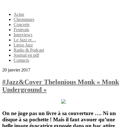
Actus
Chroniques
Concerts
Festivals
Interviews
Le Jazz et…
Lieux Jazz
Radio & Podcast
Journal en pdf
Contacts
20 janvier 2017
#Jazz&Cover Thelonious Monk « Monk
Underground »
On ne juge pas un livre à sa couverture …. Ni un
disque à sa pochette ! Mais il faut avouer qu’une
belle image évocatrice exposée dans un bac attire