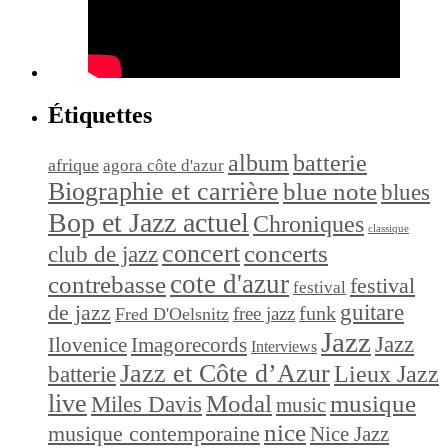
Étiquettes
album
batterie
afrique
agora côte d'azur
Biographie et carrière
blue note
blues
Bop et Jazz actuel
Chroniques
classique
concert
concerts
club de jazz
cote d'azur
contrebasse
festival
festival
de jazz
guitare
funk
free jazz
Fred D'Oelsnitz
Jazz
Jazz
Ilovenice
Imagorecords
Interviews
Jazz et Côte d’Azur
Lieux Jazz
batterie
live
Modal
musique
Miles Davis
music
nice
musique contemporaine
Nice Jazz