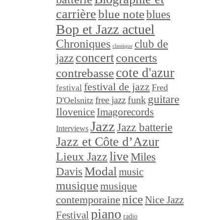
carrière
blue note
blues
Bop et Jazz actuel
Chroniques
club de
classique
concert
concerts
jazz
cote d'azur
contrebasse
festival de jazz
festival
Fred
guitare
funk
free jazz
D'Oelsnitz
Ilovenice
Imagorecords
Jazz
Jazz batterie
Interviews
Jazz et Côte d’Azur
live
Lieux Jazz
Miles
Modal
Davis
music
musique
musique
nice
contemporaine
Nice Jazz
piano
Festival
radio