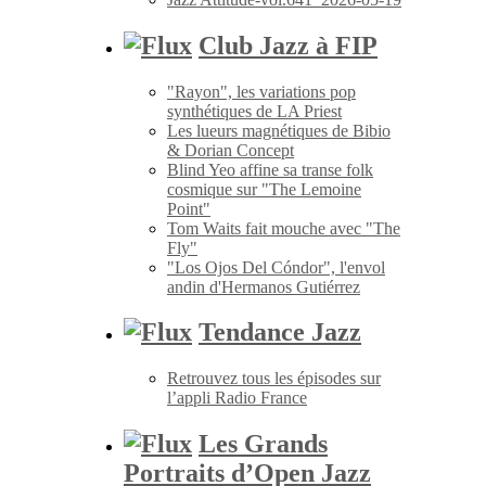
Club Jazz à FIP
"Rayon", les variations pop
synthétiques de LA Priest
Les lueurs magnétiques de Bibio
& Dorian Concept
Blind Yeo affine sa transe folk
cosmique sur "The Lemoine
Point"
Tom Waits fait mouche avec "The
Fly"
"Los Ojos Del Cóndor", l'envol
andin d'Hermanos Gutiérrez
Tendance Jazz
Retrouvez tous les épisodes sur
l’appli Radio France
Les Grands
Portraits d’Open Jazz