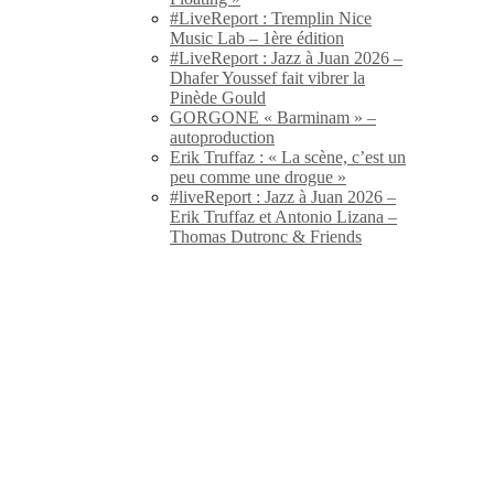
#LiveReport : Tremplin Nice
Music Lab – 1ère édition
#LiveReport : Jazz à Juan 2026 –
Dhafer Youssef fait vibrer la
Pinède Gould
GORGONE « Barminam » –
autoproduction
Erik Truffaz : « La scène, c’est un
peu comme une drogue »
#liveReport : Jazz à Juan 2026 –
Erik Truffaz et Antonio Lizana –
Thomas Dutronc & Friends