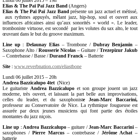
Lundi 06 juillet 2015 – 19h
Elias & The Paï Paï Jazz Band
(Angers)
Elias & The Paï Paï Jazz Band
présente un jazz actuel et métissé,
aux rythmes appuyés, mêlant jazz, hip-hop, soul et ouvert aux
influences africaines ainsi qu’aux sonorités « world ». Le leader,
tromboniste virtuose, est secondé par les volutes du sax alto, le tout
œuvrant dans le but du groove maximum.
Line up
:
Delaunay Elias
– Trombone /
Dubray Benjamin
–
Saxophone Alto /
Rousserie Nicolas
– Guitare /
Trezepizur Jakub
– Contrebasse / Basse /
Durand Franck
– Batterie
Site
:
www.reverbnation.com/eliastbone
Lundi 06 juillet 2015 – 20h
Andrea Bazzicalupo 4tet
(Nice)
Le guitariste
Andrea Bazzicalupo
et son groupe jouent un jazz
moderne, très ouvert, et laissant la part belle aux improvisations,
celles du leader, et du saxophonist
e Jean-Marc Baccarini,
professeur au Conservatoire de Nice. La rythmique fougueuse est
assurée par deux jeunes musiciens qui font partie des étoiles
montantes du jazz niçois.
Line up
:
Andrea Bazzicalupo
– guitare /
Jean-Marc Baccarini
–
saxophones /
Pierre Marcus
– contrebasse /
Jérôme Achat
–
batterie