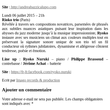
Site
:
http://andreabazzicalupo.com
Lundi 06 juillet 2015 – 21h
Rioko trio
(Paris)
Révélée à travers ses compositions novatrices, parsemées de phrasés
aux subtiles nuances asiatiques puisant leur inspiration dans les
abysses du jazz moderne jusqu’à la musique impressionniste,
Ryoko
instaure avec ses musiciens un climat aux couleurs multiples tout en
préservant la signature sonore unique de son trio tel un fil
conducteur où rythmes jubilatoires, dynamisme et allégresse côtoient
tendresse, poésie et émotion.
Line up
:
Ryoko Nuruki
– piano /
Philippe Brassoud
–
contrebasse /
Jérôme Achat
– batterie
Site
:
https://fr-fr.facebook.com/ryoko.nuruki
Ecrit par
Imago records & production
Ajouter un commentaire
Votre adresse e-mail ne sera pas publiée.
Les champs obligatoires
sont indiqués avec
*