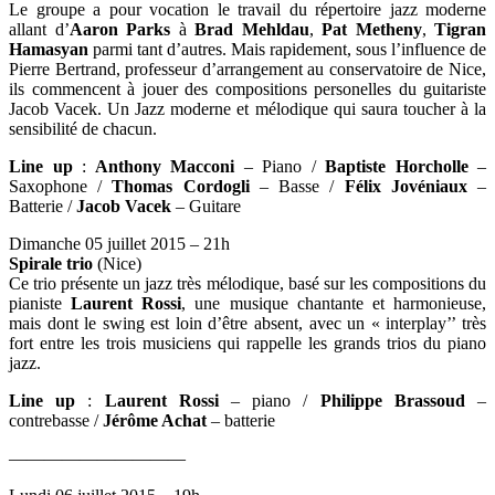
Le groupe a pour vocation le travail du répertoire jazz moderne
allant d’
Aaron Parks
à
Brad Mehldau
,
Pat Metheny
,
Tigran
Hamasyan
parmi tant d’autres. Mais rapidement, sous l’influence de
Pierre Bertrand, professeur d’arrangement au conservatoire de Nice,
ils commencent à jouer des compositions personelles du guitariste
Jacob Vacek. Un Jazz moderne et mélodique qui saura toucher à la
sensibilité de chacun.
Line up
:
Anthony Macconi
– Piano /
Baptiste Horcholle
–
Saxophone /
Thomas Cordogli
– Basse /
Félix Jovéniaux
–
Batterie /
Jacob Vacek
– Guitare
Dimanche 05 juillet 2015 – 21h
Spirale trio
(Nice)
Ce trio présente un jazz très mélodique, basé sur les compositions du
pianiste
Laurent Rossi
, une musique chantante et harmonieuse,
mais dont le swing est loin d’être absent, avec un « interplay’’ très
fort entre les trois musiciens qui rappelle les grands trios du piano
jazz.
Line up
:
Laurent Rossi
– piano /
Philippe Brassoud
–
contrebasse /
Jérôme Achat
– batterie
——————————