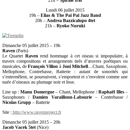
21h –
Spirale trio
Lundi 06 juillet 2015
19h –
Elias & The Paï Paï Jazz Band
20h –
Andrea Bazzicalupo 4tet
21h –
Ryoko Nuruki
Dimanche 05 juillet 2015 – 19h
Raven
(Paris)
Le Quartet
Raven
rend hommage à cet oiseau si impopulaire, à
travers compositions et arrangements tirés d’œuvres poétiques ou
musicales, de
François Villon
à
Joni Mitchell
…Chant, Saxophone,
Mellophone, Contrebasse, Batterie : autant de sonorités qui
s’entremêlent, se poursuivent, s’emportent et s’envolent comme une
nuée d’oiseaux au plumage noir et lisse.
Line up :
Manu Domergue
– Chant, Mellophone /
Raphaël Illes
–
Saxophones /
Damien Varaillonn-Labourie
– Contrebasse /
Nicolas Grupp
– Batterie
Site :
http://www.ravenproject.fr
Dimanche 05 juillet 2015 – 20h
Jacob Vacek 5tet
(Nice)