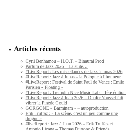
Articles récents
Cyril Benhamou – H.O.T. – Binaural Prod
Parfum de Jazz 2026 – La suite…
#LiveReport : Les miscellanées de Jazz à Junas 2026
#LiveReport : Jazz à Junas – la Pologne à l’honneur
#LiveReport : Festival de Saint Paul de Vence : Emile
Parisien « Floating »
#LiveReport : Tremplin Nice Music Lab – 1ère édition
#LiveReport : Jazz à Juan 2026 – Dhafer Youssef fait
vibrer la Pinède Gould
GORGONE « Barminam » – autoproduction
Erik Truffaz : « La scène, c’est un peu comme une
drogue »
#liveReport : Jazz à Juan 2026 – Erik Truffaz et
Antonio Lizana – Thomas Dutronc & Friends