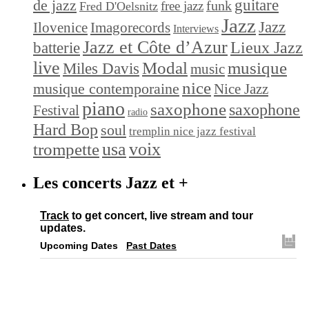
de jazz
guitare
funk
free jazz
Fred D'Oelsnitz
Jazz
Jazz
Ilovenice
Imagorecords
Interviews
Jazz et Côte d’Azur
Lieux Jazz
batterie
live
Modal
musique
Miles Davis
music
nice
musique contemporaine
Nice Jazz
piano
saxophone
saxophone
Festival
radio
Hard Bop
soul
tremplin nice jazz festival
trompette
usa
voix
Les concerts Jazz et +
Track
to get concert, live stream and tour
updates.
Upcoming Dates
Past Dates