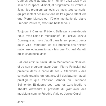
Cannes dédié au jazz, le « Mimont Jazz Club » au
sein de l’Espace Mimont, et programme d’Octobre à
Juin, les premiers samedis du mois ,des concerts
qui présentent des musiciens de très grand talent tels
que Pierre Marcus ou l’étoile montante du piano
Frédéric Pérréard, avec une belle ferveur.
Toujours à Cannes, Frédéric Ballester a créé,depuis
2003, avec l’aide la municipalité, le Festival Jazz à
Domergue au mois d’août dans le somptueux décor
de la Villa Domergue, et qui présente des artistes
nationaux et internationaux tels que Richard Manetti
ou la chanteuse Malia.
Saluons enfin le travail de la Médiathèque Noailles
et de son programmateur Jean- Pierre Fettuciari qui
présente dans le cadre de ses « Afterworks » des
concerts gratuits qui ont accueilli des jazzmen aussi
prestigieux que Christian Vander ou Stéphane
Belmondo. Et depuis peu, tous les 1ers jeudis le
Théâtre Alexandre III présente du jazz avec des
musiciens comme Frédéric Viale ou Jowee Omicil.
Jazz?