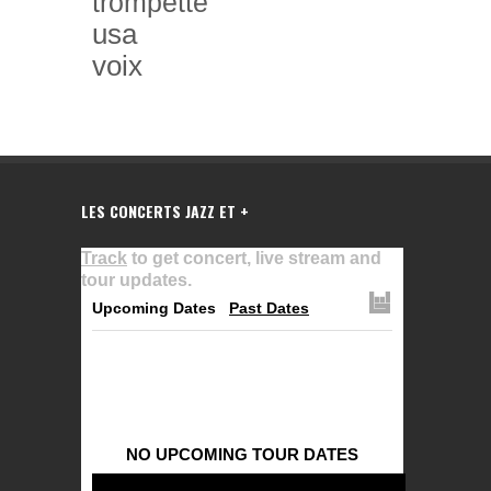
trompette
usa
voix
LES CONCERTS JAZZ ET +
Track
to get concert, live stream and
tour updates.
Upcoming Dates
Past Dates
NO UPCOMING TOUR DATES