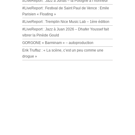
#LiveReport : Jazz à Junas – la Pologne à l’honneur
#LiveReport : Festival de Saint Paul de Vence : Emile
Parisien « Floating »
#LiveReport : Tremplin Nice Music Lab – 1ère édition
#LiveReport : Jazz à Juan 2026 – Dhafer Youssef fait
vibrer la Pinède Gould
GORGONE « Barminam » – autoproduction
Erik Truffaz : « La scène, c’est un peu comme une
drogue »