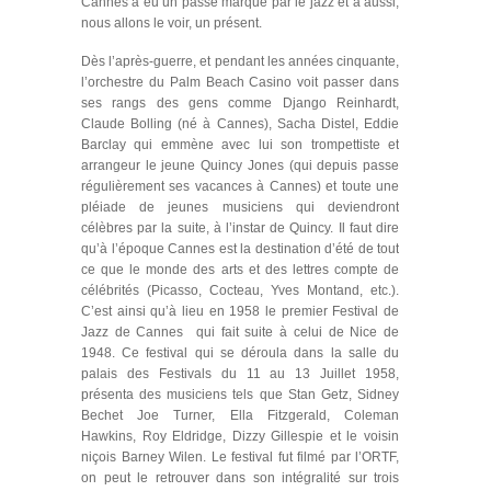
Cannes a eu un passé marqué par le jazz et a aussi,
nous allons le voir, un présent.
Dès l’après-guerre, et pendant les années cinquante,
l’orchestre du Palm Beach Casino voit passer dans
ses rangs des gens comme Django Reinhardt,
Claude Bolling (né à Cannes), Sacha Distel, Eddie
Barclay qui emmène avec lui son trompettiste et
arrangeur le jeune Quincy Jones (qui depuis passe
régulièrement ses vacances à Cannes) et toute une
pléiade de jeunes musiciens qui deviendront
célèbres par la suite, à l’instar de Quincy. Il faut dire
qu’à l’époque Cannes est la destination d’été de tout
ce que le monde des arts et des lettres compte de
célébrités (Picasso, Cocteau, Yves Montand, etc.).
C’est ainsi qu’à lieu en 1958 le premier Festival de
Jazz de Cannes qui fait suite à celui de Nice de
1948. Ce festival qui se déroula dans la salle du
palais des Festivals du 11 au 13 Juillet 1958,
présenta des musiciens tels que Stan Getz, Sidney
Bechet Joe Turner, Ella Fitzgerald, Coleman
Hawkins, Roy Eldridge, Dizzy Gillespie et le voisin
niçois Barney Wilen. Le festival fut filmé par l’ORTF,
on peut le retrouver dans son intégralité sur trois