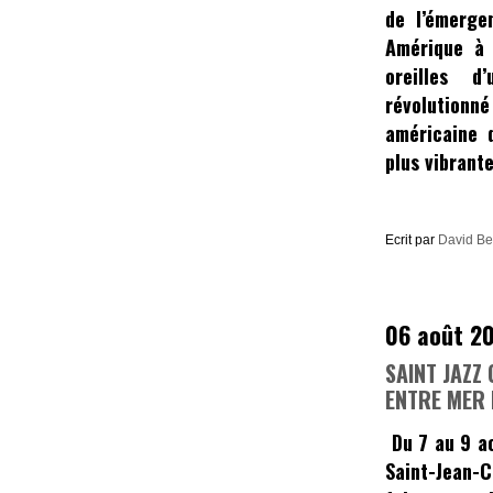
de l’émerge
Amérique à 
oreilles d
révolutio
américaine 
plus vibrant
Ecrit par
David B
06 août 2
SAINT JAZZ
ENTRE MER 
Du
7 au 9 a
Saint-Jean-C