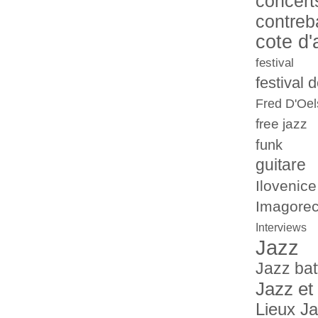
concert
contreb
cote d'
festival
festival 
Fred D'Oel
free jazz
funk
guitare
Ilovenice
Imagorec
Interviews
Jazz
Jazz bat
Jazz et
Lieux J