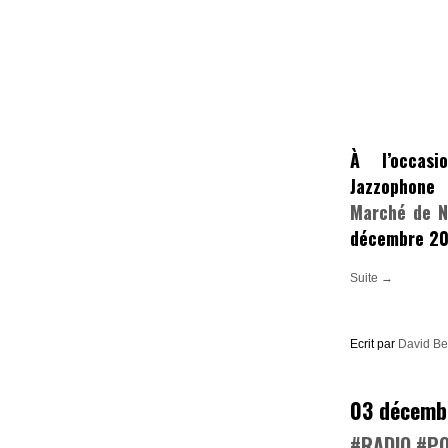
À l’occas
Jazzophone
Marché de N
décembre 2
Suite →
Ecrit par
David B
03 décemb
#RADIO #PO