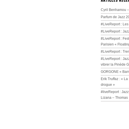
Cyril Benhamou – 
Parfum de Jazz 2
#LiveReport : Les
#LiveReport : Jaz
#LiveReport : Fest
Parisien « Floatin
#LiveReport : Tre
#LiveReport : Jaz
vibrer la Pinède 
GORGONE « Barmi
Erik Truffaz : « 
drogue »
#liveReport : Jazz
Lizana – Thomas 