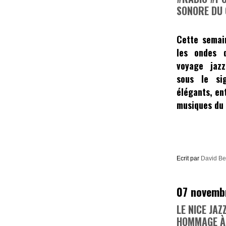
SONORE DU
Cette sema
les ondes d
voyage jazz
sous le si
élégants, ent
musiques du
Ecrit par
David B
07 novemb
LE NICE JA
HOMMAGE À