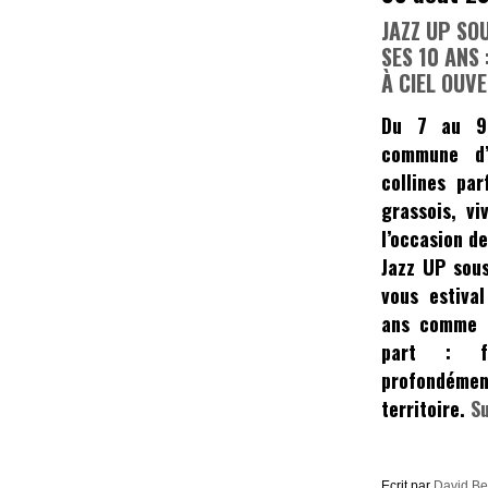
JAZZ UP SOU
SES 10 ANS 
À CIEL OUV
Du 7 au 9
commune d
collines par
grassois, v
l’occasion de
Jazz UP sous
vous estival
ans comme 
part : fa
profondém
territoire.
S
Ecrit par
David B