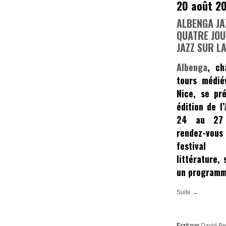
20 août 2
ALBENGA JA
QUATRE JOU
JAZZ SUR LA
Albenga
, ch
tours médié
Nice, se pr
édition de l’
24 au 27
rendez-vous 
festival
littérature,
un programme
Suite →
Ecrit par
David B