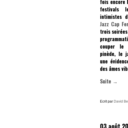
fois encore l
festivals 
intimistes 
Jazz Cap Fe
trois soirée
programmati
couper le 
pinède, le 
une évidenc
des âmes vib
Suite →
Ecrit par
David B
03 août 2