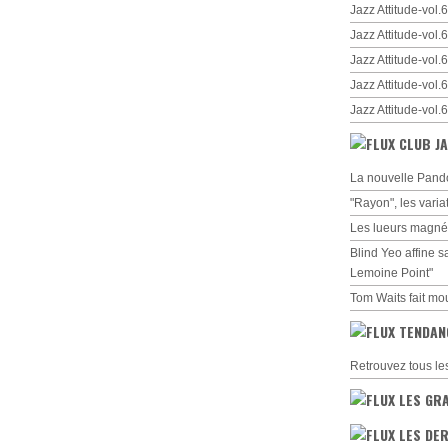
Jazz Attitude-vol
Jazz Attitude-vol
Jazz Attitude-vol
Jazz Attitude-vol
Jazz Attitude-vol
CLUB JA
La nouvelle Pando
"Rayon", les varia
Les lueurs magné
Blind Yeo affine s
Lemoine Point"
Tom Waits fait mo
TENDAN
Retrouvez tous le
LES GR
LES DER