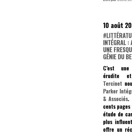
10 août 2
#LITTÉRATU
INTÉGRAL : 
UNE FRESQU
GÉNIE DU B
C’est une 
érudite e
Tercinet
nou
Parker Intég
& Associés
.
cents pages 
étude de car
plus influent
offre un ré