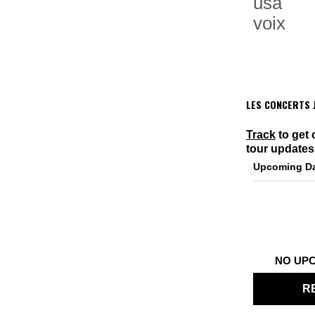
usa
voix
LES CONCERTS J
Track
to get 
tour updates
Upcoming D
NO UP
R