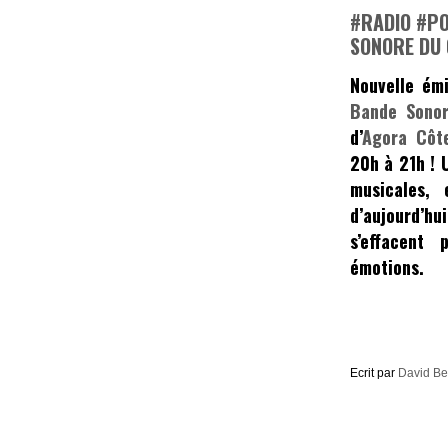
#RADIO #PO
SONORE DU
Nouvelle ém
Bande Sono
d’
Agora Côte
20h à 21h ! 
musicales, 
d’aujourd’
s’effacent 
émotions.
Ecrit par
David B