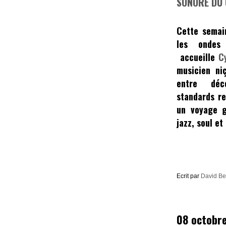
SONORE DU
Cette sema
les ondes
accueille
C
musicien ni
entre déc
standards re
un voyage g
jazz, soul e
Ecrit par
David B
08 octobr