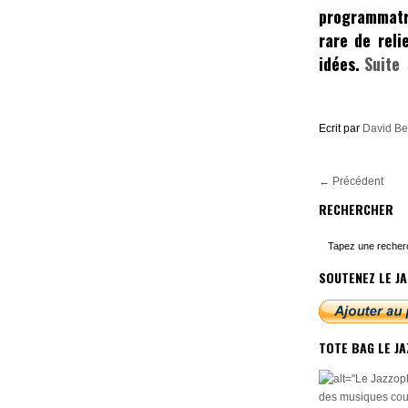
programmatr
rare de reli
idées.
Suite
Ecrit par
David B
←
Précédent
RECHERCHER
SOUTENEZ LE JA
TOTE BAG LE J