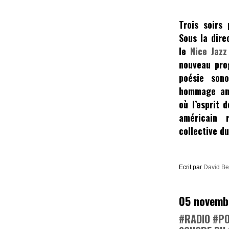
Trois soirs
Sous la dire
le
Nice Jazz
nouveau pro
poésie sono
hommage amp
où l’esprit 
américain 
collective d
Ecrit par
David B
05 novemb
#RADIO #PO