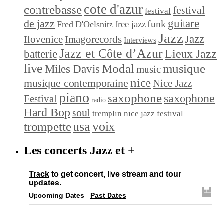
cote d'azur
contrebasse
festival
festival
de jazz
guitare
funk
free jazz
Fred D'Oelsnitz
Jazz
Jazz
Ilovenice
Imagorecords
Interviews
Jazz et Côte d’Azur
Lieux Jazz
batterie
live
Modal
musique
Miles Davis
music
nice
musique contemporaine
Nice Jazz
piano
saxophone
saxophone
Festival
radio
Hard Bop
soul
tremplin nice jazz festival
trompette
usa
voix
Les concerts Jazz et +
Track
to get concert, live stream and tour
updates.
Upcoming Dates
Past Dates