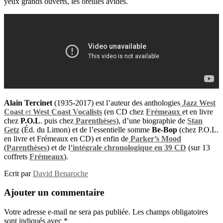
yeux grands ouverts, les oreilles avides.
Alain Tercinet
(1935-2017) est l’auteur des anthologies
Jazz West
Coast
et
West Coast Vocalists
(en CD chez
Frémeaux
et en livre
chez
P.O.L
. puis chez
Parenthèses
), d’une biographie de
Stan
Getz
(Éd. du Limon) et de l’essentielle somme
Be-Bop
(chez P.O.L.
en livre et Frémeaux en CD) et enfin de
Parker’s Mood
(
Parenthèses
) et de l
’intégrale chronologique en 39 CD
(sur 13
coffrets
Frémeaux
).
Ecrit par
David Benaroche
Ajouter un commentaire
Votre adresse e-mail ne sera pas publiée.
Les champs obligatoires
sont indiqués avec
*