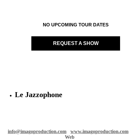
NO UPCOMING TOUR DATES
REQUEST A SHOW
Le Jazzophone
Imago records & production
36 rue Richelmi - 06300 Nice - France
info@imagoproduction.com
-
www.imagoproduction.com
-
Web