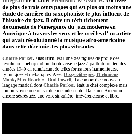
Intégral
sur le label
Frémeaux & Associés
. Un livre
de plus de trois cents pages qui est plus ou moins une
étude de carrière du saxophoniste le plus influent de
l’histoire du jazz. Il offre un récit richement
documenté de l’émergence du jazz moderne en
Amérique à travers les yeux et les oreilles d’un artiste
qui avait révolutionné la musique afro-américaine
dans cette décennie des plus vibrantes.
Charlie Parker
, alias
Bird
, est l’une des figures de proue des
révolutions bebop qui ont bouleversé le jazz à partir du milieu des
années 1940 en remplaçant de telles formations harmoniques,
rythmiques et mélodiques. Avec
Dizzy Gillespie
,
Thelonious
Monk
,
Max Roach
ou
Bud Powell
, il a composé ce nouveau
langage musical dont
Charlie Parker
, était le chef complexe mais
toujours avec une musicalité incandescente. Dans une Amérique
encore ségréguée, une voix singulière, irrévérencieuse et libre.