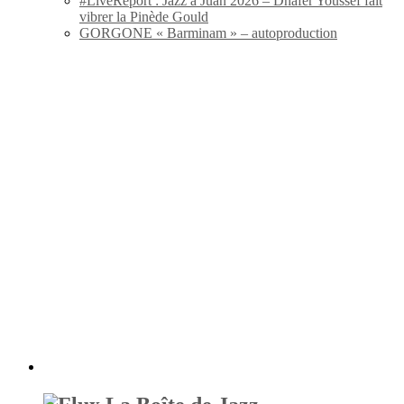
#LiveReport : Jazz à Juan 2026 – Dhafer Youssef fait
vibrer la Pinède Gould
GORGONE « Barminam » – autoproduction