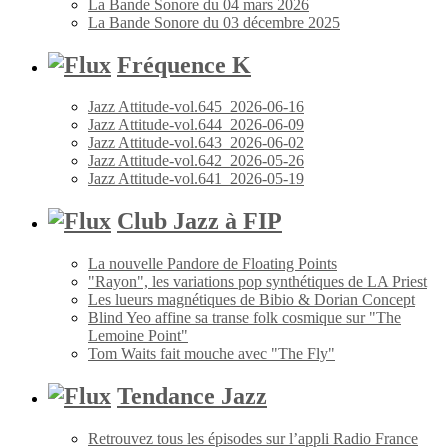
La Bande Sonore du 04 mars 2026
La Bande Sonore du 03 décembre 2025
Fréquence K
Jazz Attitude-vol.645_2026-06-16
Jazz Attitude-vol.644_2026-06-09
Jazz Attitude-vol.643_2026-06-02
Jazz Attitude-vol.642_2026-05-26
Jazz Attitude-vol.641_2026-05-19
Club Jazz à FIP
La nouvelle Pandore de Floating Points
"Rayon", les variations pop synthétiques de LA Priest
Les lueurs magnétiques de Bibio & Dorian Concept
Blind Yeo affine sa transe folk cosmique sur "The
Lemoine Point"
Tom Waits fait mouche avec "The Fly"
Tendance Jazz
Retrouvez tous les épisodes sur l’appli Radio France