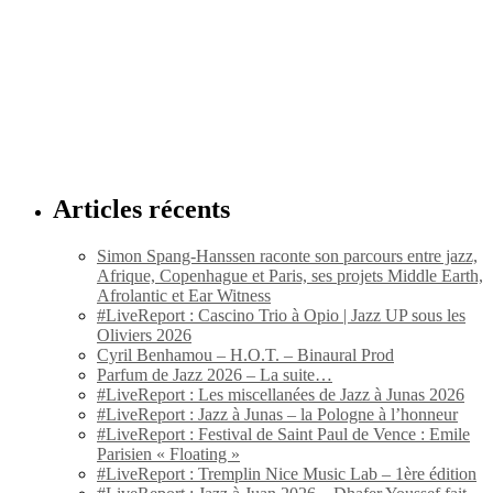
Articles récents
Simon Spang-Hanssen raconte son parcours entre jazz,
Afrique, Copenhague et Paris, ses projets Middle Earth,
Afrolantic et Ear Witness
#LiveReport : Cascino Trio à Opio | Jazz UP sous les
Oliviers 2026
Cyril Benhamou – H.O.T. – Binaural Prod
Parfum de Jazz 2026 – La suite…
#LiveReport : Les miscellanées de Jazz à Junas 2026
#LiveReport : Jazz à Junas – la Pologne à l’honneur
#LiveReport : Festival de Saint Paul de Vence : Emile
Parisien « Floating »
#LiveReport : Tremplin Nice Music Lab – 1ère édition