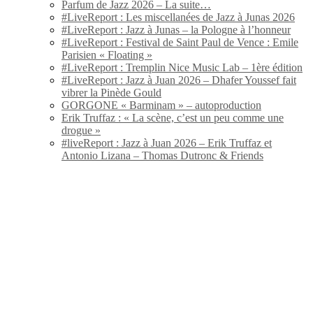
Parfum de Jazz 2026 – La suite…
#LiveReport : Les miscellanées de Jazz à Junas 2026
#LiveReport : Jazz à Junas – la Pologne à l’honneur
#LiveReport : Festival de Saint Paul de Vence : Emile
Parisien « Floating »
#LiveReport : Tremplin Nice Music Lab – 1ère édition
#LiveReport : Jazz à Juan 2026 – Dhafer Youssef fait
vibrer la Pinède Gould
GORGONE « Barminam » – autoproduction
Erik Truffaz : « La scène, c’est un peu comme une
drogue »
#liveReport : Jazz à Juan 2026 – Erik Truffaz et
Antonio Lizana – Thomas Dutronc & Friends