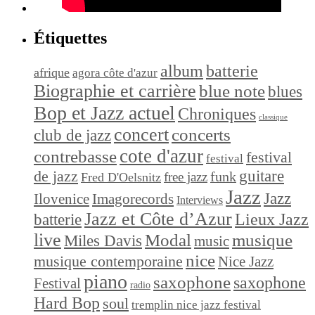
Étiquettes
album
batterie
afrique
agora côte d'azur
Biographie et carrière
blue note
blues
Bop et Jazz actuel
Chroniques
classique
concert
concerts
club de jazz
cote d'azur
contrebasse
festival
festival
de jazz
guitare
funk
free jazz
Fred D'Oelsnitz
Jazz
Jazz
Ilovenice
Imagorecords
Interviews
Jazz et Côte d’Azur
Lieux Jazz
batterie
live
Modal
musique
Miles Davis
music
nice
musique contemporaine
Nice Jazz
piano
saxophone
saxophone
Festival
radio
Hard Bop
soul
tremplin nice jazz festival