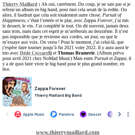
Thierry Maillard
:
Ah oui, carrément. Du coup, je ne sais pas si je
referai un album en big band, pour moi cela serait de la redite. Ou
alors, il faudrait que cela soit totalement autre chose.
Pursuit of
Happinness
, c’était l’entrée et le plat, avec
Zappa Forever
, j’ai mis
le dessert, le vin. J’ai complété le tout. On dit souvent, jamais deux
sans trois, mais dans cet esprit je m’arrêterais au deuxième. Il n’est
pas impossible que je revienne aux cordes, un jour, ou que le
m’essaye aux voix. On verra ! Pour le moment, j’ai celui-là, que
j’espère faire tourner jusqu’à fin 2021 voire 2022. Il y aura aussi le
trio avec
Dédé Ceccarelli
et
Thomas Bramerie
. (Album prévu
pour avril 2021 chez NoMad Music) Mais entre
Pursuit
et
Zappa
, il
y a de quoi faire vivre le big band pour le plus grand nombre, en
live.
www.thierrymaillard.com