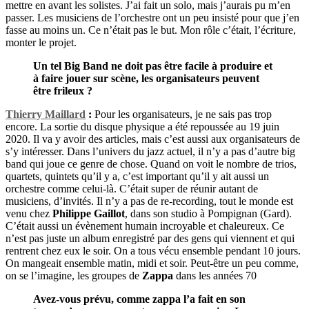
mettre en avant les solistes. J’ai fait un solo, mais j’aurais pu m’en
passer. Les musiciens de l’orchestre ont un peu insisté pour que j’en
fasse au moins un. Ce n’était pas le but. Mon rôle c’était, l’écriture,
monter le projet.
Un tel Big Band ne doit pas être facile à produire et
à faire jouer sur scène, les organisateurs peuvent
être frileux ?
Thierry Maillard
:
Pour les organisateurs, je ne sais pas trop
encore. La sortie du disque physique a été repoussée au 19 juin
2020. Il va y avoir des articles, mais c’est aussi aux organisateurs de
s’y intéresser. Dans l’univers du jazz actuel, il n’y a pas d’autre big
band qui joue ce genre de chose. Quand on voit le nombre de trios,
quartets, quintets qu’il y a, c’est important qu’il y ait aussi un
orchestre comme celui-là. C’était super de réunir autant de
musiciens, d’invités. Il n’y a pas de re-recording, tout le monde est
venu chez
Philippe Gaillot
, dans son studio à Pompignan (Gard).
C’était aussi un évènement humain incroyable et chaleureux. Ce
n’est pas juste un album enregistré par des gens qui viennent et qui
rentrent chez eux le soir. On a tous vécu ensemble pendant 10 jours.
On mangeait ensemble matin, midi et soir. Peut-être un peu comme,
on se l’imagine, les groupes de
Zappa
dans les années 70
Avez-vous prévu, comme zappa l’a fait en son