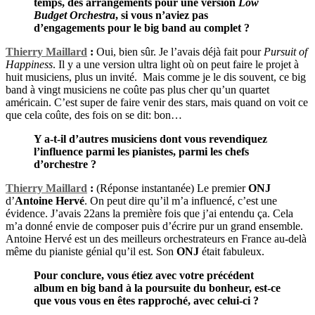
temps, des arrangements pour une version
Low
Budget Orchestra
, si vous n’aviez pas
d’engagements pour le big band au complet ?
Thierry Maillard
:
Oui, bien sûr. Je l’avais déjà fait pour
Pursuit of
Happiness
. Il y a une version ultra light où on peut faire le projet à
huit musiciens, plus un invité. Mais comme je le dis souvent, ce big
band à vingt musiciens ne coûte pas plus cher qu’un quartet
américain. C’est super de faire venir des stars, mais quand on voit ce
que cela coûte, des fois on se dit: bon…
Y a-t-il d’autres musiciens dont vous revendiquez
l’influence parmi les pianistes, parmi les chefs
d’orchestre ?
Thierry Maillard
:
(Réponse instantanée) Le premier
ONJ
d’
Antoine Hervé
. On peut dire qu’il m’a influencé, c’est une
évidence. J’avais 22ans la première fois que j’ai entendu ça. Cela
m’a donné envie de composer puis d’écrire pur un grand ensemble.
Antoine Hervé est un des meilleurs orchestrateurs en France au-delà
même du pianiste génial qu’il est. Son
ONJ
était fabuleux.
Pour conclure, vous étiez avec votre précédent
album en big band à la poursuite du bonheur, est-ce
que vous vous en êtes rapproché, avec celui-ci ?