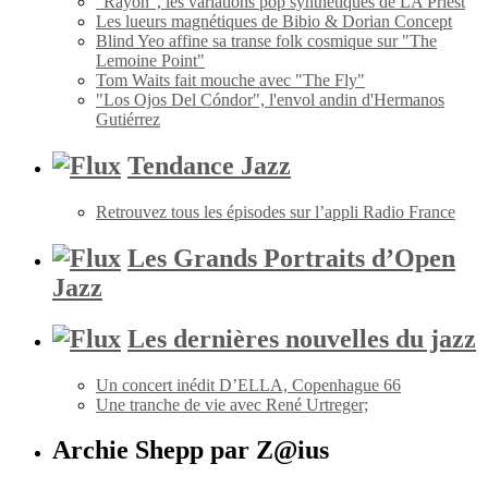
"Rayon", les variations pop synthétiques de LA Priest
Les lueurs magnétiques de Bibio & Dorian Concept
Blind Yeo affine sa transe folk cosmique sur "The
Lemoine Point"
Tom Waits fait mouche avec "The Fly"
"Los Ojos Del Cóndor", l'envol andin d'Hermanos
Gutiérrez
Tendance Jazz
Retrouvez tous les épisodes sur l’appli Radio France
Les Grands Portraits d’Open
Jazz
Les dernières nouvelles du jazz
Un concert inédit D’ELLA, Copenhague 66
Une tranche de vie avec René Urtreger;
Archie Shepp par Z@ius