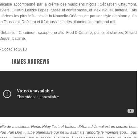
française accompagné par la crème des musiciens niçois :
Sébastien Chaumont
,
laviers,
Gilliard Leitzke Lopez,
basse et contrebasse, et
Max Miguel
, batterie.
Fats
usiciens les plus influents de la Nouvelle-Orléans, de par son style de piano qui a
en Toussaint, Dr John
) et il fut aussi l’un des pionniers du rock and roll.
Sébastien Chaumont,
saxophone alto,
Fred D’Oelsnitz,
piano, et claviers,
Gilliard
Miguel
, batterie.
– Socadisc 2018
JAMES ANDREWS
mille de musiciens.
Herlin Riley
l’actuel batteur d’
Ahmad Jamal
est un cousin. Leur
 Poo Pah Doo », tube planétaire qui ne lui a jamais rapporté le moindre sou… pas