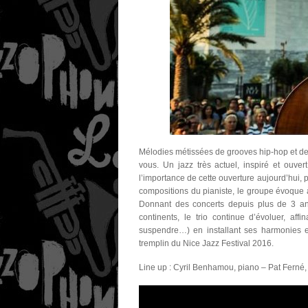
Mélodies métissées de grooves hip-hop et de 
vous. Un jazz très actuel, inspiré et ouver
l’importance de cette ouverture aujourd’hui, 
compositions du pianiste, le groupe évoque à 
Donnant des concerts depuis plus de 3 ans 
continents, le trio continue d’évoluer, aff
suspendre…) en installant ses harmonies et
tremplin du
Nice Jazz Festival 2016
.
Line up : Cyril Benhamou
, piano –
Pat Ferné