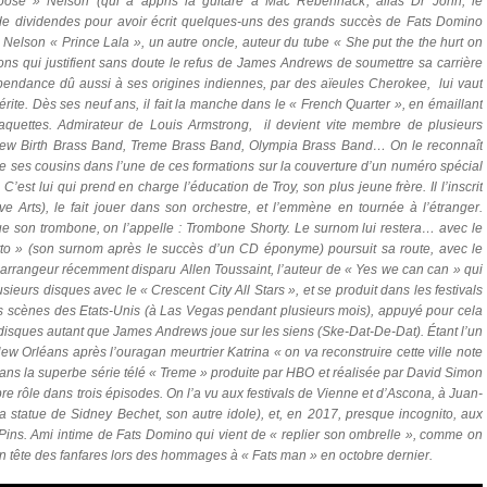
oose » Nelson
(qui a appris la guitare à
Mac Rebennack
, alias
Dr John
, le
u de dividendes pour avoir écrit quelques-uns des grands succès de
Fats Domino
Nelson « Prince Lala
», un autre oncle, auteur du tube « She put the the hurt on
ons qui justifient sans doute le refus de
James Andrews
de soumettre sa carrière
ndance dû aussi à ses origines indiennes, par des aïeules Cherokee, lui vaut
érite. Dès ses neuf ans, il fait la manche dans le « French Quarter », en émaillant
aquettes. Admirateur de
Louis Armstrong
, il devient vite membre de plusieurs
ew Birth Brass Band
,
Treme Brass Band, Olympia Brass Band
… On le reconnaît
 de ses cousins dans l’une de ces formations sur la couverture d’un numéro spécial
 C’est lui qui prend en charge l’éducation de
Troy
, son plus jeune frère. Il l’inscrit
Arts), le fait jouer dans son orchestre, et l’emmène en tournée à l’étranger.
e son trombone, on l’appelle :
Trombone Shorty
. Le surnom lui restera… avec le
to
» (son surnom après le succès d’un CD éponyme) poursuit sa route, avec le
et arrangeur récemment disparu
Allen Toussaint
, l’auteur de « Yes we can can » qui
sieurs disques avec le « Crescent City All Stars », et se produit dans les festivals
des scènes des Etats-Unis (à Las Vegas pendant plusieurs mois), appuyé pour cela
s disques autant que
James Andrews
joue sur les siens (Ske-Dat-De-Dat). Étant l’un
ew Orléans après l’ouragan meurtrier Katrina « on va reconstruire cette ville note
dans la superbe série télé « Treme » produite par HBO et réalisée par
David Simon
pre rôle dans trois épisodes. On l’a vu aux festivals de Vienne et d’Ascona, à Juan-
la statue de Sidney Bechet, son autre idole), et, en 2017, presque incognito, aux
-Pins. Ami intime de
Fats Domino
qui vient de « replier son ombrelle », comme on
it en tête des fanfares lors des hommages à «
Fats man
» en octobre dernier.