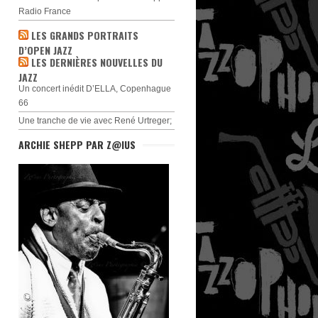
Radio France
LES GRANDS PORTRAITS
D’OPEN JAZZ
LES DERNIÈRES NOUVELLES DU
JAZZ
Un concert inédit D’ELLA, Copenhague
66
Une tranche de vie avec René Urtreger;
ARCHIE SHEPP PAR Z@IUS