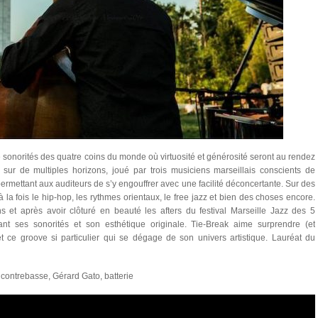
sonorités des quatre coins du monde où virtuosité et générosité seront au rendez
t sur de multiples horizons, joué par trois musiciens marseillais conscients de
permettant aux auditeurs de s’y engouffrer avec une facilité déconcertante. Sur des
la fois le hip-hop, les rythmes orientaux, le free jazz et bien des choses encore.
et après avoir clôturé en beauté les afters du festival Marseille Jazz des 5
inant ses sonorités et son esthétique originale.
Tie-Break
aime surprendre (et
 ce groove si particulier qui se dégage de son univers artistique. Lauréat du
, contrebasse,
Gérard Gato
, batterie