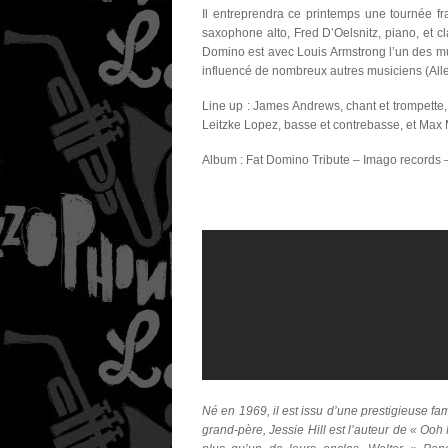
Il entreprendra ce printemps une tournée 
saxophone alto,
Fred D’Oelsnitz
, piano, et c
Domino
est avec
Louis Armstrong
l’un des m
influencé de nombreux autres musiciens (
All
Line up : James Andrews,
chant et trompette,
Leitzke Lopez
, basse et contrebasse,
et Max 
Album :
Fat Domino Tribute – Imago records 
Né en 1969, il est issu d’une prestigieuse fa
grand-père,
Jessie Hill
est l’auteur de « Ooh