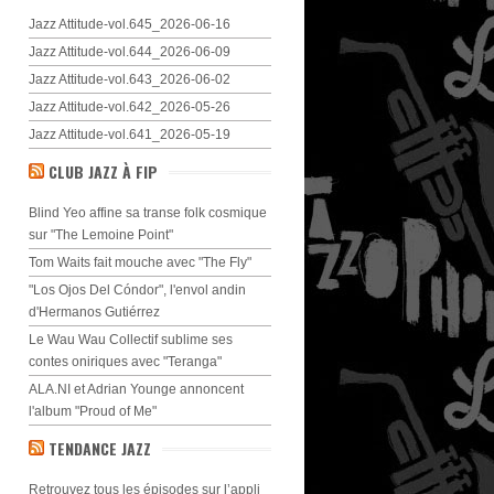
Jazz Attitude-vol.645_2026-06-16
Jazz Attitude-vol.644_2026-06-09
Jazz Attitude-vol.643_2026-06-02
Jazz Attitude-vol.642_2026-05-26
Jazz Attitude-vol.641_2026-05-19
CLUB JAZZ À FIP
Blind Yeo affine sa transe folk cosmique
sur "The Lemoine Point"
Tom Waits fait mouche avec "The Fly"
"Los Ojos Del Cóndor", l'envol andin
d'Hermanos Gutiérrez
Le Wau Wau Collectif sublime ses
contes oniriques avec "Teranga"
ALA.NI et Adrian Younge annoncent
l'album "Proud of Me"
TENDANCE JAZZ
Retrouvez tous les épisodes sur l’appli