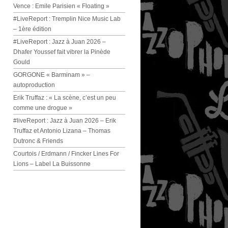
Vence : Emile Parisien « Floating »
#LiveReport : Tremplin Nice Music Lab
– 1ère édition
#LiveReport : Jazz à Juan 2026 –
Dhafer Youssef fait vibrer la Pinède
Gould
GORGONE « Barminam » –
autoproduction
Erik Truffaz : « La scène, c’est un peu
comme une drogue »
#liveReport : Jazz à Juan 2026 – Erik
Truffaz et Antonio Lizana – Thomas
Dutronc & Friends
Courtois / Erdmann / Fincker Lines For
Lions – Label La Buissonne