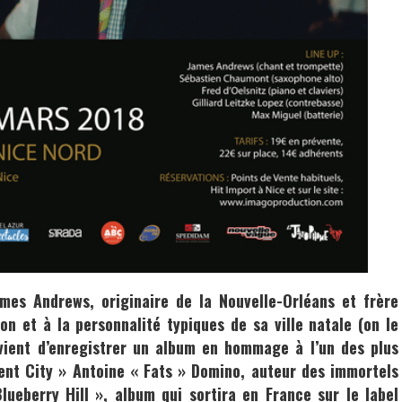
mes Andrews
, originaire de la Nouvelle-Orléans et frère
son et à la personnalité typiques de sa ville natale (on le
 vient d’enregistrer un album en hommage à l’un des plus
ent City »
Antoine « Fats » Domino
, auteur des immortels
lueberry Hill », album qui sortira en France sur le label