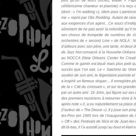
plus qu’un de leurs oncles,
Walter « Pap
célébrissime chanteur et pianiste) n’a reç
(dont : « I’m walking »), idem pour
Lawrence 
me » repris par
Otis Redding
. Autant de rais
aux exigences d’un agent…Ce souci d’indépe
sûrement de ne pas avoir la notoriété qu’il m
ses chorus de trompette de numéros de cl
orchestres de « second Line » de NOLA :
N
d’ailleurs avec son père, une tante, et deux
de Jazz Hot consacré à la Nouvelle-Orléans.
au NOCCA (New Orleans Center for Creative 
Comme le gamin est doué mais plus petit qu
succès que l’on sait. Le «
Satchmo du Ghet
soutien de son ami, le légendaire pianiste 
a inspiré un fameux slogan… Il enregistre plu
de la « Cité du croissant », et sur les gran
par un autre ami :
Dr John
, qui figure sur se
des premiers musiciens à retourner vivre à N
après note » il, a eu naturellement sa place 
(l’auteur de « The Deuce »). Il y joue son pro
les-Pins (en 1995 lors de l’inauguration de 
« Off » des Festivals de Nice et de Juan-les
dit là-bas, il l’a assisté jusqu’au bout et éta