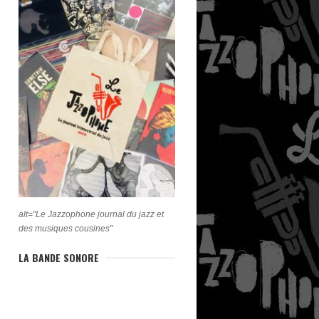
alt="Le Jazzophone journal du jazz et
des musiques cousines"
LA BANDE SONORE