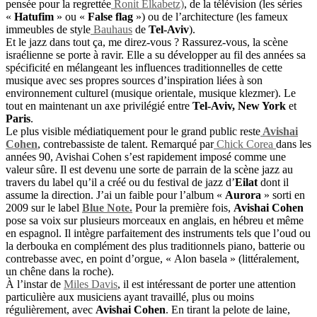
pensée pour la regrettée
Ronit Elkabetz)
, de la télévision (les séries
«
Hatufim
» ou «
False flag
») ou de l’architecture (les fameux
immeubles de style
Bauhaus
de
Tel-Aviv
).
Et le jazz dans tout ça, me direz-vous ? Rassurez-vous, la scène
israélienne se porte à ravir. Elle a su développer au fil des années sa
spécificité en mélangeant les influences traditionnelles de cette
musique avec ses propres sources d’inspiration liées à son
environnement culturel (musique orientale, musique klezmer). Le
tout en maintenant un axe privilégié entre
Tel-Aviv,
New York
et
Paris
.
Le plus visible médiatiquement pour le grand public reste
Avishai
Cohen
, contrebassiste de talent. Remarqué par
Chick Corea
dans les
années 90, Avishai Cohen s’est rapidement imposé comme une
valeur sûre. Il est devenu une sorte de parrain de la scène jazz au
travers du label qu’il a créé ou du festival de jazz d’
Eilat
dont il
assume la direction. J’ai un faible pour l’album «
Aurora
» sorti en
2009 sur le label
Blue Note.
Pour la première fois,
Avishai Cohen
pose sa voix sur plusieurs morceaux en anglais, en hébreu et même
en espagnol. Il intègre parfaitement des instruments tels que l’oud ou
la derbouka en complément des plus traditionnels piano, batterie ou
contrebasse avec, en point d’orgue, « Alon basela » (littéralement,
un chêne dans la roche).
À l’instar de
Miles Davis
, il est intéressant de porter une attention
particulière aux musiciens ayant travaillé, plus ou moins
régulièrement, avec
Avishai Cohen
. En tirant la pelote de laine,