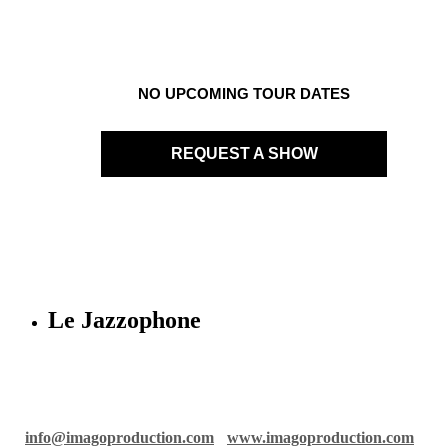
NO UPCOMING TOUR DATES
REQUEST A SHOW
Le Jazzophone
Imago records & production
36 rue Richelmi - 06300 Nice - France
info@imagoproduction.com
-
www.imagoproduction.com
-