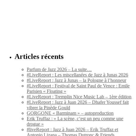
Articles récents
Parfum de Jazz 2026 – La suite…
#LiveReport : Les miscellanées de Jazz à Junas 2026
#LiveReport : Jazz à Junas – la Pologne à l’honneur
#LiveReport : Festival de Saint Paul de Vence : Emile
Parisien « Floating »
#LiveReport : Tremplin Nice Music Lab – 1ère édition
#LiveReport : Jazz à Juan 2026 – Dhafer Youssef fait
vibrer la Pinède Gould
GORGONE « Barminam » – autoproduction
Erik Truffaz : « La scène, c’est un peu comme une
drogue »
#liveReport : Jazz à Juan 2026 – Erik Truffaz et
Antonio Lizana – Thomas Dutronc & Friends