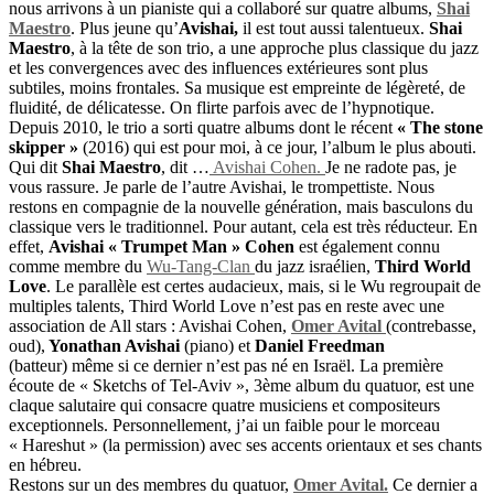
nous arrivons à un pianiste qui a collaboré sur quatre albums,
Shai
Maestro
. Plus jeune qu’
Avishai,
il est tout aussi talentueux.
Shai
Maestro
, à la tête de son trio, a une approche plus classique du jazz
et les convergences avec des influences extérieures sont plus
subtiles, moins frontales. Sa musique est empreinte de légèreté, de
fluidité, de délicatesse. On flirte parfois avec de l’hypnotique.
Depuis 2010, le trio a sorti quatre albums dont le récent
« The stone
skipper »
(2016) qui est pour moi, à ce jour, l’album le plus abouti.
Qui dit
Shai Maestro
, dit …
Avishai Cohen.
Je ne radote pas, je
vous rassure. Je parle de l’autre Avishai, le trompettiste. Nous
restons en compagnie de la nouvelle génération, mais basculons du
classique vers le traditionnel. Pour autant, cela est très réducteur. En
effet,
Avishai « Trumpet Man » Cohen
est également connu
comme membre du
Wu-Tang-Clan
du jazz israélien,
Third World
Love
. Le parallèle est certes audacieux, mais, si le Wu regroupait de
multiples talents, Third World Love n’est pas en reste avec une
association de All stars : Avishai Cohen,
Omer Avital
(contrebasse,
oud),
Yonathan Avishai
(piano) et
Daniel Freedman
(batteur) même si ce dernier n’est pas né en Israël. La première
écoute de « Sketchs of Tel-Aviv », 3ème album du quatuor, est une
claque salutaire qui consacre quatre musiciens et compositeurs
exceptionnels. Personnellement, j’ai un faible pour le morceau
« Hareshut » (la permission) avec ses accents orientaux et ses chants
en hébreu.
Restons sur un des membres du quatuor,
Omer Avital.
Ce dernier a