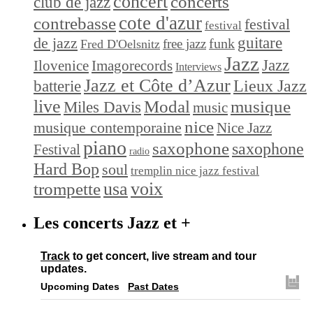
concert
concerts
club de jazz
cote d'azur
contrebasse
festival
festival
de jazz
guitare
funk
free jazz
Fred D'Oelsnitz
Jazz
Jazz
Ilovenice
Imagorecords
Interviews
Jazz et Côte d’Azur
Lieux Jazz
batterie
live
Modal
musique
Miles Davis
music
nice
musique contemporaine
Nice Jazz
piano
saxophone
saxophone
Festival
radio
Hard Bop
soul
tremplin nice jazz festival
trompette
usa
voix
Les concerts Jazz et +
Track
to get concert, live stream and tour
updates.
Upcoming Dates
Past Dates