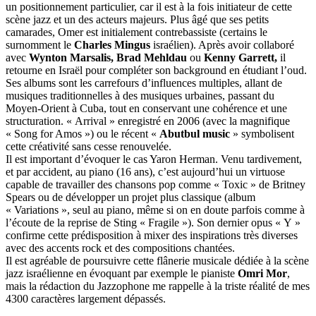
un positionnement particulier, car il est à la fois initiateur de cette
scène jazz et un des acteurs majeurs. Plus âgé que ses petits
camarades, Omer est initialement contrebassiste (certains le
surnomment le
Charles Mingus
israélien). Après avoir collaboré
avec
Wynton Marsalis,
Brad Mehldau
ou
Kenny Garrett,
il
retourne en Israël pour compléter son background en étudiant l’oud.
Ses albums sont les carrefours d’influences multiples, allant de
musiques traditionnelles à des musiques urbaines, passant du
Moyen-Orient à Cuba, tout en conservant une cohérence et une
structuration. « Arrival » enregistré en 2006 (avec la magnifique
« Song for Amos ») ou le récent «
Abutbul music
» symbolisent
cette créativité sans cesse renouvelée.
Il est important d’évoquer le cas Yaron Herman. Venu tardivement,
et par accident, au piano (16 ans), c’est aujourd’hui un virtuose
capable de travailler des chansons pop comme « Toxic » de Britney
Spears ou de développer un projet plus classique (album
« Variations », seul au piano, même si on en doute parfois comme à
l’écoute de la reprise de Sting « Fragile »). Son dernier opus « Y »
confirme cette prédisposition à mixer des inspirations très diverses
avec des accents rock et des compositions chantées.
Il est agréable de poursuivre cette flânerie musicale dédiée à la scène
jazz israélienne en évoquant par exemple le pianiste
Omri Mor
,
mais la rédaction du Jazzophone me rappelle à la triste réalité de mes
4300 caractères largement dépassés.