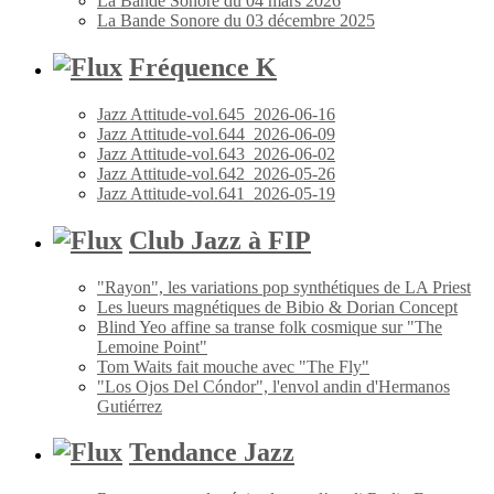
La Bande Sonore du 04 mars 2026
La Bande Sonore du 03 décembre 2025
Fréquence K
Jazz Attitude-vol.645_2026-06-16
Jazz Attitude-vol.644_2026-06-09
Jazz Attitude-vol.643_2026-06-02
Jazz Attitude-vol.642_2026-05-26
Jazz Attitude-vol.641_2026-05-19
Club Jazz à FIP
"Rayon", les variations pop synthétiques de LA Priest
Les lueurs magnétiques de Bibio & Dorian Concept
Blind Yeo affine sa transe folk cosmique sur "The
Lemoine Point"
Tom Waits fait mouche avec "The Fly"
"Los Ojos Del Cóndor", l'envol andin d'Hermanos
Gutiérrez
Tendance Jazz