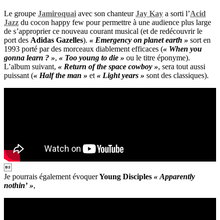
Le groupe
Jamiroquai
avec son chanteur
Jay Kay
a sorti l’
Acid
Jazz
du cocon happy few pour permettre à une audience plus large
de s’approprier ce nouveau courant musical (et de redécouvrir le
port des
Adidas Gazelles
).
« Emergency on planet earth »
sort en
1993 porté par des morceaux diablement efficaces (
« When you
gonna learn ? »
,
« Too young to die »
ou le titre éponyme).
L’album suivant,
« Return of the space cowboy »
, sera tout aussi
puissant (
« Half the man »
et
« Light years »
sont des classiques).

Je pourrais également évoquer
Young Disciples
« Apparently
nothin’ »
,