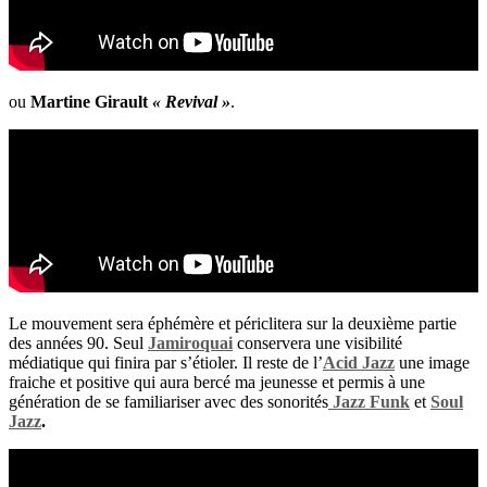
ou
Martine Girault
« Revival »
.
Le mouvement sera éphémère et périclitera sur la deuxième partie
des années 90. Seul
Jamiroquai
conservera une visibilité
médiatique qui finira par s’étioler. Il reste de l’
Acid Jazz
une image
fraiche et positive qui aura bercé ma jeunesse et permis à une
génération de se familiariser avec des sonorités
Jazz Funk
et
Soul
Jazz
.