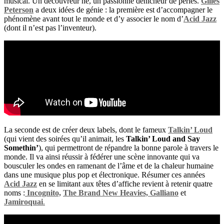
musical. Un découvreur né, un passionné dénicheur de perles.
Gilles
Peterson
a deux idées de génie : la première est d’accompagner le
phénomène avant tout le monde et d’y associer le nom d’
Acid Jazz
(dont il n’est pas l’inventeur).
La seconde est de créer deux labels, dont le fameux
Talkin’ Loud
(qui vient des soirées qu’il animait, les
Talkin’ Loud and Say
Somethin’
), qui permettront de répandre la bonne parole à travers le
monde. Il va ainsi réussir à fédérer une scène innovante qui va
bousculer les ondes en ramenant de l’âme et de la chaleur humaine
dans une musique plus pop et électronique. Résumer ces années
Acid Jazz
en se limitant aux têtes d’affiche revient à retenir quatre
noms :
Incognito,
The Brand New Heavies,
Galliano
et
Jamiroquai
.