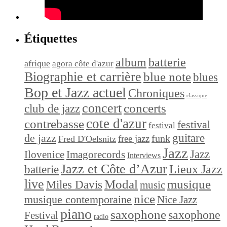
Étiquettes
album
batterie
afrique
agora côte d'azur
Biographie et carrière
blue note
blues
Bop et Jazz actuel
Chroniques
classique
concert
concerts
club de jazz
cote d'azur
contrebasse
festival
festival
de jazz
guitare
funk
free jazz
Fred D'Oelsnitz
Jazz
Jazz
Ilovenice
Imagorecords
Interviews
Jazz et Côte d’Azur
Lieux Jazz
batterie
live
Modal
musique
Miles Davis
music
nice
musique contemporaine
Nice Jazz
piano
saxophone
saxophone
Festival
radio