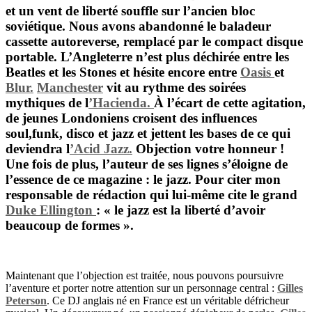
et un vent de liberté souffle sur l’ancien bloc
soviétique. Nous avons abandonné le baladeur
cassette autoreverse, remplacé par le compact disque
portable. L’Angleterre n’est plus déchirée entre les
Beatles
et les
Stones
et hésite encore entre
Oasis
et
Blur.
Manchester
vit au rythme des soirées
mythiques de l
’Hacienda
.
À l’écart de cette agitation,
de jeunes Londoniens croisent des influences
soul,funk, disco et jazz et jettent les bases de ce qui
deviendra l
’Acid Jazz.
Objection votre honneur !
Une fois de plus, l’auteur de ses lignes s’éloigne de
l’essence de ce magazine :
le jazz
. Pour citer mon
responsable de rédaction qui lui-même cite le grand
Duke Ellington
: « le jazz est la liberté d’avoir
beaucoup de formes ».
Maintenant que l’objection est traitée, nous pouvons poursuivre
l’aventure et porter notre attention sur un personnage central :
Gilles
Peterson
. Ce DJ anglais né en France est un véritable défricheur