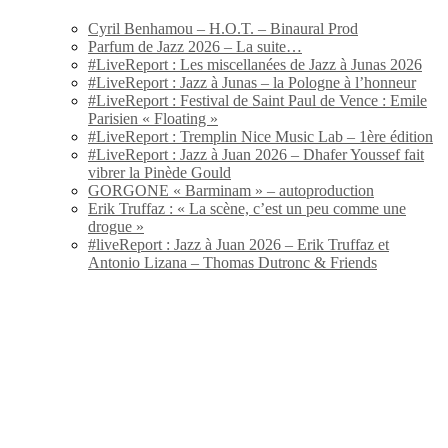
Cyril Benhamou – H.O.T. – Binaural Prod
Parfum de Jazz 2026 – La suite…
#LiveReport : Les miscellanées de Jazz à Junas 2026
#LiveReport : Jazz à Junas – la Pologne à l’honneur
#LiveReport : Festival de Saint Paul de Vence : Emile
Parisien « Floating »
#LiveReport : Tremplin Nice Music Lab – 1ère édition
#LiveReport : Jazz à Juan 2026 – Dhafer Youssef fait
vibrer la Pinède Gould
GORGONE « Barminam » – autoproduction
Erik Truffaz : « La scène, c’est un peu comme une
drogue »
#liveReport : Jazz à Juan 2026 – Erik Truffaz et
Antonio Lizana – Thomas Dutronc & Friends