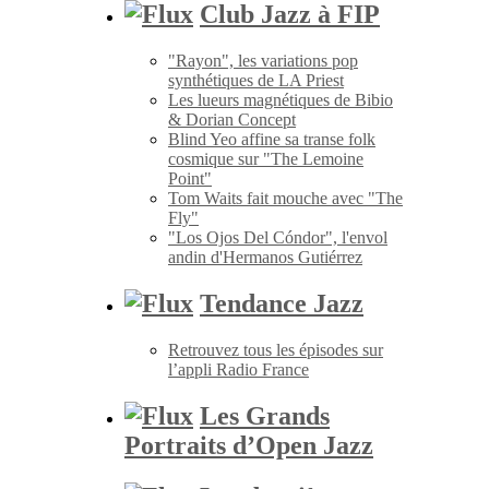
Club Jazz à FIP
"Rayon", les variations pop
synthétiques de LA Priest
Les lueurs magnétiques de Bibio
& Dorian Concept
Blind Yeo affine sa transe folk
cosmique sur "The Lemoine
Point"
Tom Waits fait mouche avec "The
Fly"
"Los Ojos Del Cóndor", l'envol
andin d'Hermanos Gutiérrez
Tendance Jazz
Retrouvez tous les épisodes sur
l’appli Radio France
Les Grands
Portraits d’Open Jazz