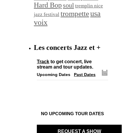
Hard Bop
soul
tremplin nice
trompette
usa
jazz festival
voix
Les concerts Jazz et +
Track
to get concert, live
stream and tour updates.
Upcoming Dates
Past Dates
NO UPCOMING TOUR DATES
REQUEST A SHOW