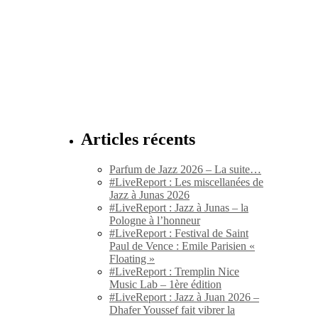
Articles récents
Parfum de Jazz 2026 – La suite…
#LiveReport : Les miscellanées de
Jazz à Junas 2026
#LiveReport : Jazz à Junas – la
Pologne à l’honneur
#LiveReport : Festival de Saint
Paul de Vence : Emile Parisien «
Floating »
#LiveReport : Tremplin Nice
Music Lab – 1ère édition
#LiveReport : Jazz à Juan 2026 –
Dhafer Youssef fait vibrer la