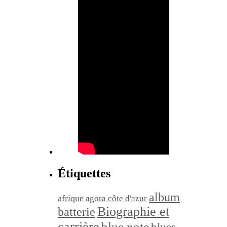
Étiquettes
album
afrique
agora côte d'azur
Biographie et
batterie
carrière
blue note