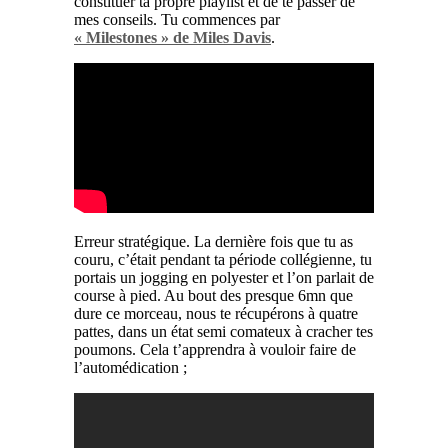
constituer ta propre playlist et de te passer de
mes conseils. Tu commences par
« Milestones » de Miles Davis
.
Erreur stratégique. La dernière fois que tu as
couru, c’était pendant ta période collégienne, tu
portais un jogging en polyester et l’on parlait de
course à pied. Au bout des presque 6mn que
dure ce morceau, nous te récupérons à quatre
pattes, dans un état semi comateux à cracher tes
poumons. Cela t’apprendra à vouloir faire de
l’automédication ;