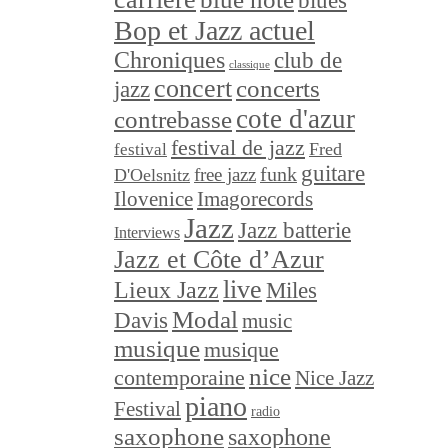
blues
Bop et Jazz actuel
Chroniques
club de
classique
concert
concerts
jazz
cote d'azur
contrebasse
festival de jazz
festival
Fred
guitare
funk
free jazz
D'Oelsnitz
Ilovenice
Imagorecords
Jazz
Jazz batterie
Interviews
Jazz et Côte d’Azur
live
Lieux Jazz
Miles
Modal
Davis
music
musique
musique
nice
contemporaine
Nice Jazz
piano
Festival
radio
saxophone
saxophone