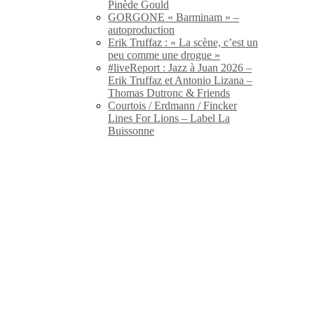
Pinède Gould
GORGONE « Barminam » –
autoproduction
Erik Truffaz : « La scène, c’est un
peu comme une drogue »
#liveReport : Jazz à Juan 2026 –
Erik Truffaz et Antonio Lizana –
Thomas Dutronc & Friends
Courtois / Erdmann / Fincker
Lines For Lions – Label La
Buissonne