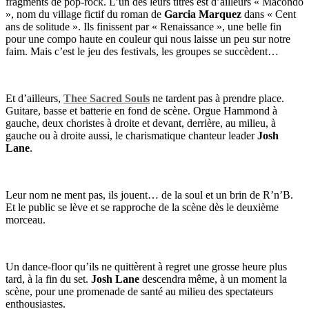
fragments de pop-rock. L’un des leurs titres est d’ailleurs « Macondo
», nom du village fictif du roman de
Garcia Marquez
dans « Cent
ans de solitude ». Ils finissent par « Renaissance », une belle fin
pour une compo haute en couleur qui nous laisse un peu sur notre
faim. Mais c’est le jeu des festivals, les groupes se succèdent…
Et d’ailleurs,
Thee Sacred Souls
ne tardent pas à prendre place.
Guitare, basse et batterie en fond de scène. Orgue Hammond à
gauche, deux choristes à droite et devant, derrière, au milieu, à
gauche ou à droite aussi, le charismatique chanteur leader
Josh
Lane
.
Leur nom ne ment pas, ils jouent… de la soul et un brin de R’n’B.
Et le public se lève et se rapproche de la scène dès le deuxième
morceau.
Un dance-floor qu’ils ne quittèrent à regret une grosse heure plus
tard, à la fin du set.
Josh Lane
descendra même, à un moment la
scène, pour une promenade de santé au milieu des spectateurs
enthousiastes.