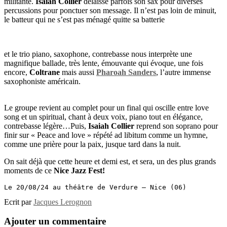
militante.
Isaiah Collier
délaisse parfois son sax pour diverses
percussions pour ponctuer son message. Il n’est pas loin de minuit,
le batteur qui ne s’est pas ménagé quitte sa batterie
et le trio piano, saxophone, contrebasse nous interprète une
magnifique ballade, très lente, émouvante qui évoque, une fois
encore,
Coltrane
mais aussi
Pharoah Sanders
, l’autre immense
saxophoniste américain.
Le groupe revient au complet pour un final qui oscille entre love
song et un spiritual, chant à deux voix, piano tout en élégance,
contrebasse légère…Puis,
Isaiah Collier
reprend son soprano pour
finir sur « Peace and love » répété ad libitum comme un hymne,
comme une prière pour la paix, jusque tard dans la nuit.
On sait déjà que cette heure et demi est, et sera, un des plus grands
moments de ce
Nice Jazz Fest!
Le 20/08/24 au théâtre de Verdure – Nice (06)
Ecrit par
Jacques Lerognon
Ajouter un commentaire