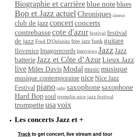
Biographie et carrière
blue note
blues
Bop et Jazz actuel
Chroniques
classique
concert
concerts
club de jazz
cote d'azur
contrebasse
festival
festival
de jazz
guitare
funk
free jazz
Fred D'Oelsnitz
Jazz
Jazz
Ilovenice
Imagorecords
Interviews
Jazz et Côte d’Azur
Lieux Jazz
batterie
live
Modal
musique
Miles Davis
music
nice
musique contemporaine
Nice Jazz
piano
saxophone
saxophone
Festival
radio
Hard Bop
soul
tremplin nice jazz festival
trompette
usa
voix
Les concerts Jazz et +
Track
to get concert, live stream and tour