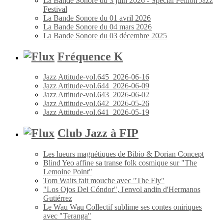
La Bande Sonore du 3 juin 2026 - Spécial Peillon Jazz
Festival
La Bande Sonore du 01 avril 2026
La Bande Sonore du 04 mars 2026
La Bande Sonore du 03 décembre 2025
Fréquence K
Jazz Attitude-vol.645_2026-06-16
Jazz Attitude-vol.644_2026-06-09
Jazz Attitude-vol.643_2026-06-02
Jazz Attitude-vol.642_2026-05-26
Jazz Attitude-vol.641_2026-05-19
Club Jazz à FIP
Les lueurs magnétiques de Bibio & Dorian Concept
Blind Yeo affine sa transe folk cosmique sur "The
Lemoine Point"
Tom Waits fait mouche avec "The Fly"
"Los Ojos Del Cóndor", l'envol andin d'Hermanos
Gutiérrez
Le Wau Wau Collectif sublime ses contes oniriques
avec "Teranga"