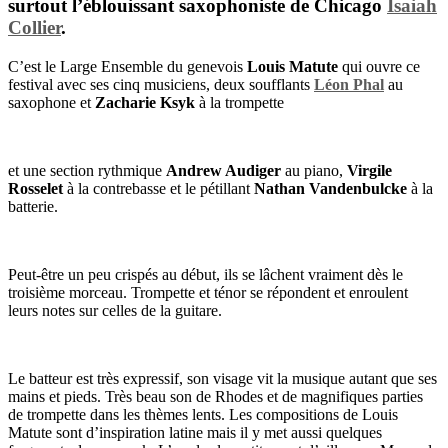
surtout l’éblouissant saxophoniste de Chicago
Isaiah
Collier
.
C’est le Large Ensemble du genevois
Louis Matute
qui ouvre ce
festival avec ses cinq musiciens, deux soufflants
Léon Phal
au
saxophone et
Zacharie Ksyk
à la trompette
et une section rythmique
Andrew Audiger
au piano,
Virgile
Rosselet
à la contrebasse et le pétillant
Nathan Vandenbulcke
à la
batterie.
Peut-être un peu crispés au début, ils se lâchent vraiment dès le
troisième morceau. Trompette et ténor se répondent et enroulent
leurs notes sur celles de la guitare.
Le batteur est très expressif, son visage vit la musique autant que ses
mains et pieds. Très beau son de Rhodes et de magnifiques parties
de trompette dans les thèmes lents. Les compositions de Louis
Matute sont d’inspiration latine mais il y met aussi quelques