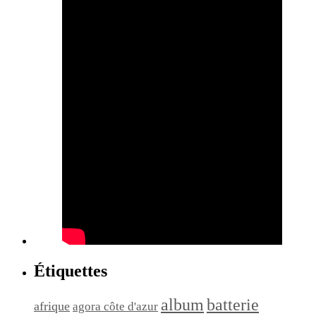
Étiquettes
album
batterie
afrique
agora côte d'azur