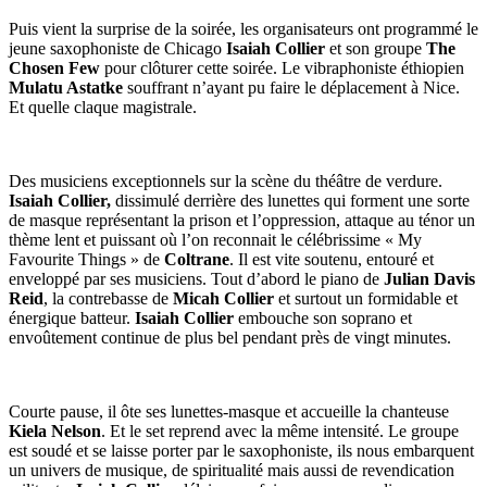
Puis vient la surprise de la soirée, les organisateurs ont programmé le
jeune saxophoniste de Chicago
Isaiah Collier
et son groupe
The
Chosen Few
pour clôturer cette soirée. Le vibraphoniste éthiopien
Mulatu Astatke
souffrant n’ayant pu faire le déplacement à Nice.
Et quelle claque magistrale.
Des musiciens exceptionnels sur la scène du théâtre de verdure.
Isaiah Collier,
dissimulé derrière des lunettes qui forment une sorte
de masque représentant la prison et l’oppression, attaque au ténor un
thème lent et puissant où l’on reconnait le célébrissime « My
Favourite Things » de
Coltrane
. Il est vite soutenu, entouré et
enveloppé par ses musiciens. Tout d’abord le piano de
Julian Davis
Reid
, la contrebasse de
Micah Collier
et surtout un formidable et
énergique batteur.
Isaiah Collier
embouche son soprano et
envoûtement continue de plus bel pendant près de vingt minutes.
Courte pause, il ôte ses lunettes-masque et accueille la chanteuse
Kiela Nelson
. Et le set reprend avec la même intensité. Le groupe
est soudé et se laisse porter par le saxophoniste, ils nous embarquent
un univers de musique, de spiritualité mais aussi de revendication