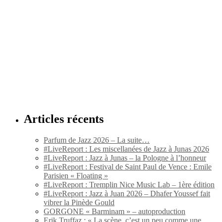
Articles récents
Parfum de Jazz 2026 – La suite…
#LiveReport : Les miscellanées de Jazz à Junas 2026
#LiveReport : Jazz à Junas – la Pologne à l’honneur
#LiveReport : Festival de Saint Paul de Vence : Emile
Parisien « Floating »
#LiveReport : Tremplin Nice Music Lab – 1ère édition
#LiveReport : Jazz à Juan 2026 – Dhafer Youssef fait
vibrer la Pinède Gould
GORGONE « Barminam » – autoproduction
Erik Truffaz : « La scène, c’est un peu comme une