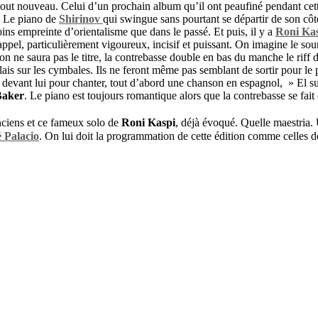
t tout nouveau. Celui d’un prochain album qu’il ont peaufiné pendant cet
.
Le piano de
Shirinov
qui swingue sans pourtant se départir de son côt
ns empreinte d’orientalisme que dans le passé. Et puis, il y a
Roni Ka
appel, particulièrement vigoureux, incisif et puissant. On imagine le sou
n ne saura pas le titre, la contrebasse double en bas du manche le riff d
lais sur les cymbales. Ils ne feront même pas semblant de sortir pour le
o devant lui pour chanter, tout d’abord une chanson en espagnol, » El s
Baker
. Le piano est toujours romantique alors que la contrebasse se fait 
nciens et ce fameux solo de
Roni Kaspi
, déjà évoqué. Quelle maestria. 
 Palacio
. On lui doit la programmation de cette édition comme celles d