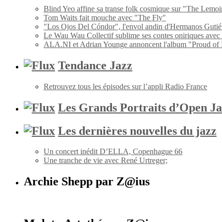
Blind Yeo affine sa transe folk cosmique sur "The Lemoi
Tom Waits fait mouche avec "The Fly"
"Los Ojos Del Cóndor", l'envol andin d'Hermanos Gutié
Le Wau Wau Collectif sublime ses contes oniriques avec
ALA.NI et Adrian Younge annoncent l'album "Proud of
Tendance Jazz
Retrouvez tous les épisodes sur l’appli Radio France
Les Grands Portraits d’Open Ja
Les dernières nouvelles du jazz
Un concert inédit D’ELLA, Copenhague 66
Une tranche de vie avec René Urtreger;
Archie Shepp par Z@ius