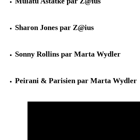
Mulatu Astatké par Z@ius
Sharon Jones par Z@ius
Sonny Rollins par Marta Wydler
Peirani & Parisien par Marta Wydler