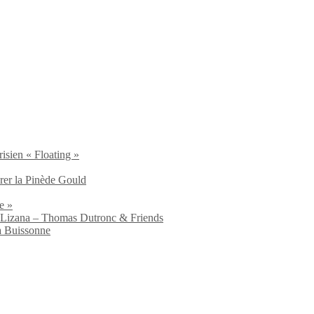
isien « Floating »
brer la Pinède Gould
e »
io Lizana – Thomas Dutronc & Friends
a Buissonne