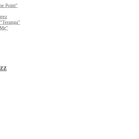
ne Point"
rrez
 "Teranga"
 Me"
zz