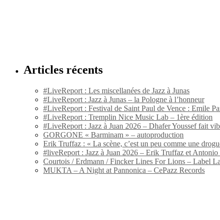
Articles récents
#LiveReport : Les miscellanées de Jazz à Junas
#LiveReport : Jazz à Junas – la Pologne à l’honneur
#LiveReport : Festival de Saint Paul de Vence : Emile Par
#LiveReport : Tremplin Nice Music Lab – 1ère édition
#LiveReport : Jazz à Juan 2026 – Dhafer Youssef fait vi
GORGONE « Barminam » – autoproduction
Erik Truffaz : « La scène, c’est un peu comme une drogu
#liveReport : Jazz à Juan 2026 – Erik Truffaz et Anton
Courtois / Erdmann / Fincker Lines For Lions – Label L
MUKTA – A Night at Pannonica – CePazz Records