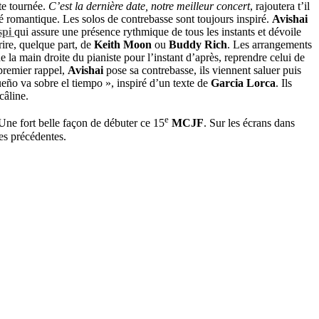
te tournée.
C’est la dernière date, notre meilleur concert
, rajoutera t’il
é romantique. Les solos de contrebasse sont toujours inspiré.
Avishai
spi
qui assure une présence rythmique de tous les instants et dévoile
rire, quelque part, de
Keith Moon
ou
Buddy Rich
.
Les arrangements
e la main droite du pianiste pour l’instant d’après, reprendre celui de
 premier rappel,
Avishai
pose sa contrebasse, ils viennent saluer puis
ueño va sobre el tiempo », inspiré d’un texte de
Garcia Lorca
. Ils
câline.
e
Une fort belle façon de débuter ce 15
MCJF
. Sur les écrans dans
es précédentes.