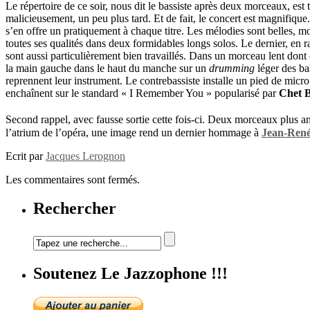
Le répertoire de ce soir, nous dit le bassiste après deux morceaux, es
malicieusement, un peu plus tard. Et de fait, le concert est magnifique
s’en offre un pratiquement à chaque titre.
Les mélodies sont belles, moi
toutes ses qualités dans deux formidables longs solos. Le dernier, en r
sont aussi particulièrement bien travaillés. Dans un morceau lent dont o
la main gauche dans le haut du manche sur un
drumming
léger des ba
reprennent leur instrument. Le contrebassiste installe un pied de micr
enchaînent sur le standard « I Remember You » popularisé par
Chet 
Second rappel, avec fausse sortie cette fois-ci. Deux morceaux plus a
l’atrium de l’opéra, une image rend un dernier hommage à
Jean-René
Ecrit par
Jacques Lerognon
Les commentaires sont fermés.
Rechercher
Soutenez Le Jazzophone !!!