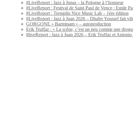
#LiveReport : Jazz à Junas – la Pologne à l’honneur
#LiveReport : Festival de Saint Paul de Vence : Emile Par
#LiveReport : Tremplin Nice Music Lab – 1ère édition
#LiveReport : Jazz à Juan 2026 – Dhafer Youssef fait vi
GORGONE « Barminam » – autoproduction
Erik Truffaz : « La scène, c’est un peu comme une drogu
#liveReport : Jazz à Juan 2026 – Erik Truffaz et Anton