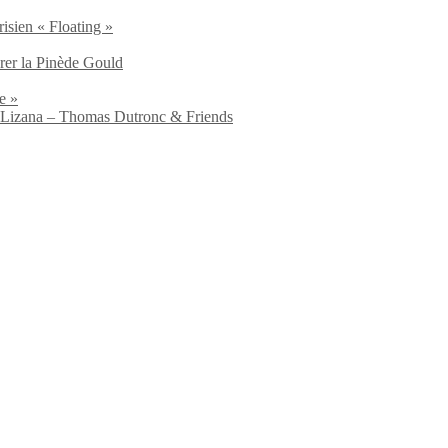
isien « Floating »
brer la Pinède Gould
e »
io Lizana – Thomas Dutronc & Friends