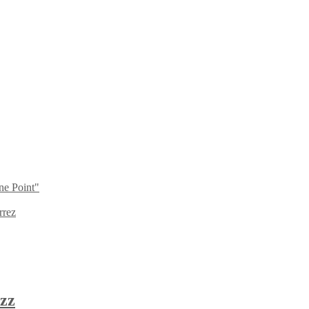
ne Point"
rrez
zz