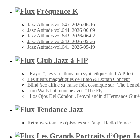
Fréquence K
Jazz Attitude-vol.645_2026-06-16
Jazz Attitude-vol.644_2026-06-09
Jazz Attitude-vol.643_2026-06-02
Jazz Attitude-vol.642_2026-05-26
Jazz Attitude-vol.641_2026-05-19
Club Jazz à FIP
"Rayon", les variations pop synthétiques de LA Priest
Les lueurs magnétiques de Bibio & Dorian Concept
Blind Yeo affine sa transe folk cosmique sur "The Lemoi
Tom Waits fait mouche avec "The Fly"
"Los Ojos Del Cóndor", l'envol andin d'Hermanos Gutié
Tendance Jazz
Retrouvez tous les épisodes sur l’appli Radio France
Les Grands Portraits d’Open Ja