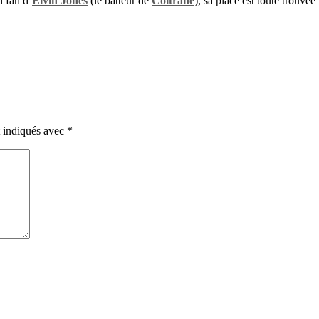
d fan d’
Elvin Jones
(le batteur de
Coltrane
), sa place est toute trouvé
t indiqués avec
*