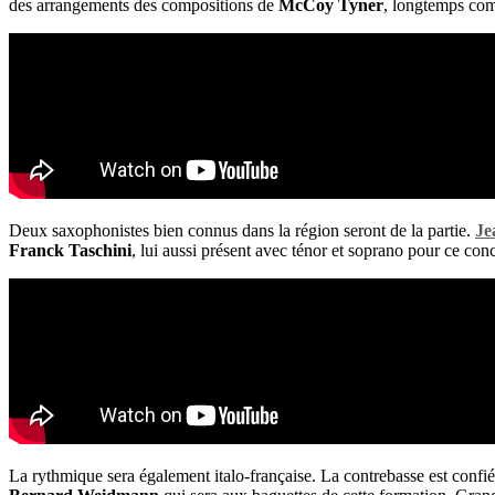
des arrangements des compositions de
McCoy Tyner
, longtemps co
Deux saxophonistes bien connus dans la région seront de la partie.
Je
Franck Taschini
, lui aussi présent avec ténor et soprano pour ce con
La rythmique sera également italo-française. La contrebasse est confi