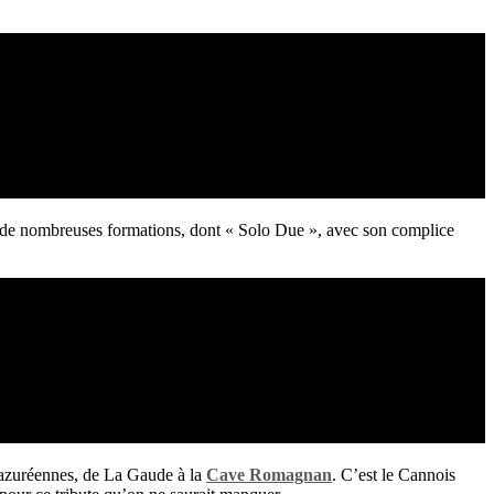
s de nombreuses formations, dont « Solo Due », avec son complice
 azuréennes, de La Gaude à la
Cave Romagnan
. C’est le Cannois