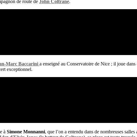
mpagnon de route de
John Coltrane
.
an-Marc Baccarini
a enseigné au Conservatoire de Nice ; il joue dan
cert exceptionnel.
ée à
Simone Monnanni
, que l’on a entendu dans de nombreuses salles