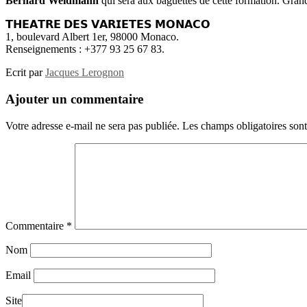
Bernard Weidmann
qui sera aux baguettes de cette formation. Gran
𝗧𝗛𝗘𝗔𝗧𝗥𝗘 𝗗𝗘𝗦 𝗩𝗔𝗥𝗜𝗘𝗧𝗘𝗦 𝗠𝗢𝗡𝗔𝗖𝗢
1, boulevard Albert 1er, 98000 Monaco.
Renseignements : +377 93 25 67 83.
Ecrit par
Jacques Lerognon
Ajouter un commentaire
Votre adresse e-mail ne sera pas publiée.
Les champs obligatoires son
Commentaire
*
Nom
Email
Site