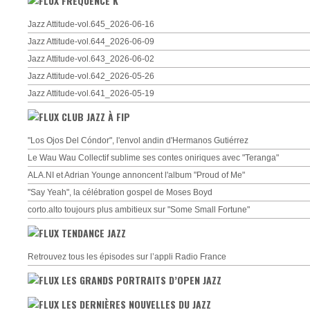
FRÉQUENCE K
Jazz Attitude-vol.645_2026-06-16
Jazz Attitude-vol.644_2026-06-09
Jazz Attitude-vol.643_2026-06-02
Jazz Attitude-vol.642_2026-05-26
Jazz Attitude-vol.641_2026-05-19
CLUB JAZZ À FIP
"Los Ojos Del Cóndor", l'envol andin d'Hermanos Gutiérrez
Le Wau Wau Collectif sublime ses contes oniriques avec "Teranga"
ALA.NI et Adrian Younge annoncent l'album "Proud of Me"
"Say Yeah", la célébration gospel de Moses Boyd
corto.alto toujours plus ambitieux sur "Some Small Fortune"
TENDANCE JAZZ
Retrouvez tous les épisodes sur l’appli Radio France
LES GRANDS PORTRAITS D’OPEN JAZZ
LES DERNIÈRES NOUVELLES DU JAZZ