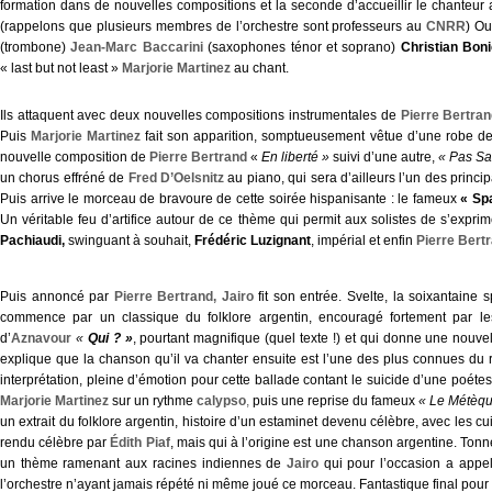
formation dans de nouvelles compositions et la seconde d’accueillir le chanteur
(rappelons que plusieurs membres de l’orchestre sont professeurs au
CNRR
) Ou
(trombone)
Jean-Marc Baccarini
(saxophones ténor et soprano)
Christian Boni
« last but not least »
Marjorie Martinez
au chant.
Ils attaquent avec deux nouvelles compositions instrumentales de
Pierre Bertra
Puis
Marjorie Martinez
fait son apparition, somptueusement vêtue d’une robe de
nouvelle composition de
Pierre Bertrand
«
En liberté »
suivi d’une autre,
« Pas Sa
un chorus effréné de
Fred D’Oelsnitz
au piano, qui sera d’ailleurs l’un des princ
Puis arrive le morceau de bravoure de cette soirée hispanisante : le fameux
« Sp
Un véritable feu d’artifice autour de ce thème qui permit aux solistes de s’expr
Pachiaudi,
swinguant à souhait,
Frédéric Luzignant
, impérial et enfin
Pierre Bert
Puis annoncé par
Pierre Bertrand
, Jairo
fit son entrée. Svelte, la soixantaine 
commence par un classique du folklore argentin, encouragé fortement par l
d’
Aznavour
«
Qui ? »
, pourtant magnifique (quel texte !) et qui donne une nouvel
explique que la chanson qu’il va chanter ensuite est l’une des plus connues du ré
interprétation, pleine d’émotion pour cette ballade contant le suicide d’une poét
Marjorie Martinez
sur un rythme
calypso
,
puis une reprise du fameux
« Le Métèqu
un extrait du folklore argentin, histoire d’un estaminet devenu célèbre, avec les cu
rendu célèbre par
Édith Piaf
, mais qui à l’origine est une chanson argentine. T
un thème ramenant aux racines indiennes de
Jairo
qui pour l’occasion a appel
l’orchestre n’ayant jamais répété ni même joué ce morceau. Fantastique final pour c