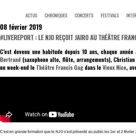
ACTUS
CHRONIQUES
CONCERTS
FESTIVALS
INTE
08 février 2019
#LIVEREPORT : LE NJO REÇOIT JAIRO AU THÉÂTRE FRAN
C’est devenu une habitude depuis 10 ans, chaque année 
Bertrand
(saxophone alto, flûte, arrangements),
Christian
un week-end le
Théâtre Francis Gag
dans le
Vieux Nice
, av
C’est en grande formation que le
NJO
s’est présenté au public les 1er et 2 févrie