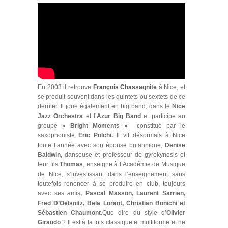
En 2003 il retrouve
François Chassagnite
à Nice, et
se produit souvent dans les quintets ou sextets de ce
dernier. Il joue également en big band, dans le
Nice
Jazz Orchestra
et l’
Azur Big Band
et participe au
groupe
« Bright Moments »
constitué par le
saxophoniste
Eric Polchi.
Il vit désormais à Nice
toute l’année avec son épouse britannique,
Denise
Baldwin,
danseuse et professeur de gyrokynesis et
leur fils
Thomas
, enseigne à l’Académie de Musique
de Nice, s’investissant dans l’enseignement sans
toutefois renoncer à se produire en club, toujours
avec ses amis
, Pascal Masson, Laurent Sarrien,
Fred D’Oelsnitz, Bela Lorant, Christian Bonichi et
Sébastien Chaumont.
Que dire du style d’
Olivier
Giraudo
? Il est à la fois classique et multiforme et ne