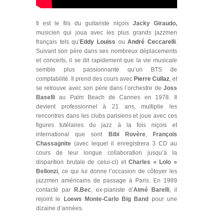
Il est le fils du guitariste niçois
Jacky Giraudo,
musicien qui joua avec les plus grands jazzmen
français tels qu’
Eddy Louiss
ou
André Ceccarelli
.
Suivant son père dans ses nombreux déplacements
et concerts, il se dit rapidement que la vie musicale
semble plus passionnante qu’un BTS de
comptabilité. Il prend des cours avec
Pierre Cullaz
,
et
se retrouve avec son père dans l’orchestre de
Joss
Baselli
au Palm Beach de Cannes en 1978. Il
devient professionnel à 21 ans, multiplie les
rencontres dans les clubs parisiens et joue avec ces
figures tutélaires du jazz à la fois niçois et
international que sont
Bibi Rovère
,
François
Chassagnite
(avec lequel il enregistrera 3 CD au
cours de leur longue collaboration jusqu’à la
disparition brutale de celui-ci) et
Charles « Lolo »
Bellonzi
, ce qui lui donne l’occasion de côtoyer les
jazzmen américains de passage à Paris. En 1989
contacté par
R.Bec
, ex-pianiste d’
Aimé Barelli
, il
rejoint le
Loews Monte-Carlo Big Band
pour une
dizaine d’années.