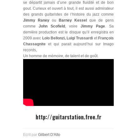
se départit jamais d’une grande fluidité et de bon
gout. Curieux et ouvert à tout, il est aussi admirateur
des grands guitaristes de l’histoire du jazz comme
Jimmy Raney
ou
Barney Kessel
que de gens
comme
John Scofield
,
voire
Jimmy Page
.
Sa
dernière production est le disque qu’il enregistra en
2009 avec
Lolo Bellonzi, Luigi Trussardi
et
François
Chassagnite
et qui parait aujourd’hui sur Imago
records,
Un homme de mémoire, de talent et de goût.
http://guitarstation.free.fr
Ecrit par
Gilbert D'Alto