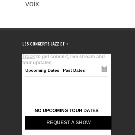
voix
LES CONCERTS JAZZ ET +
Track
to get concert, live stream and
tour updates.
Upcoming Dates
Past Dates
NO UPCOMING TOUR DATES
REQUEST A SHOW