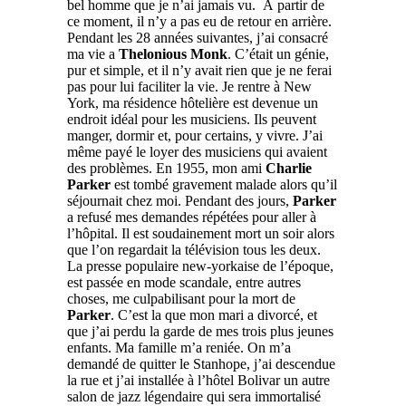
bel homme que je n’ai jamais vu.
À partir de
ce moment, il n’y a pas eu de retour en arrière.
Pendant les 28 années suivantes, j’ai consacré
ma vie a
Thelonious Monk
. C’était un génie,
pur et simple, et il n’y avait rien que je ne ferai
pas pour lui faciliter la vie. Je rentre à New
York, ma résidence hôtelière est devenue un
endroit idéal pour les musiciens. Ils peuvent
manger, dormir et, pour certains, y vivre. J’ai
même payé le loyer des musiciens qui avaient
des problèmes. En 1955, mon ami
Charlie
Parker
est tombé gravement malade alors qu’il
séjournait chez moi. Pendant des jours,
Parker
a refusé mes demandes répétées pour aller à
l’hôpital. Il est soudainement mort un soir alors
que l’on regardait la télévision tous les deux.
La presse populaire new-yorkaise de l’époque,
est passée en mode scandale, entre autres
choses, me culpabilisant pour la mort de
Parker
. C’est la que mon mari a divorcé, et
que j’ai perdu la garde de mes trois plus jeunes
enfants. Ma famille m’a reniée. On m’a
demandé de quitter le Stanhope, j’ai descendue
la rue et j’ai installée à l’hôtel Bolivar un autre
salon de jazz légendaire qui sera immortalisé