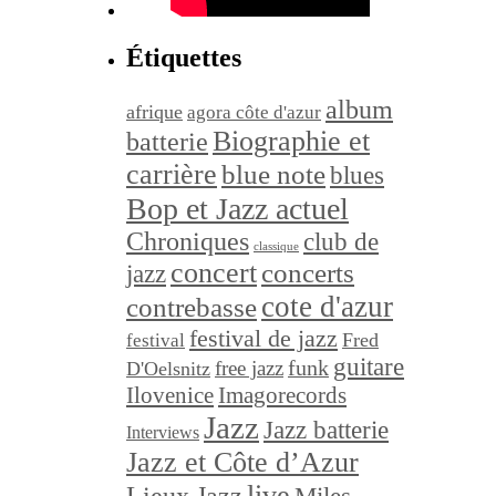
Étiquettes
album
afrique
agora côte d'azur
Biographie et
batterie
carrière
blue note
blues
Bop et Jazz actuel
Chroniques
club de
classique
concert
concerts
jazz
cote d'azur
contrebasse
festival de jazz
festival
Fred
guitare
funk
free jazz
D'Oelsnitz
Ilovenice
Imagorecords
Jazz
Jazz batterie
Interviews
Jazz et Côte d’Azur
live
Lieux Jazz