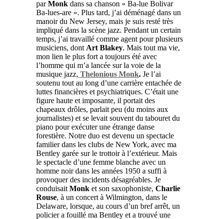
par
Monk
dans sa chanson « Ba-lue Bolivar
Ba-lues-are ». Plus tard, j’ai déménagé dans un
manoir du New Jersey, mais je suis resté très
impliqué dans la scène jazz. Pendant un certain
temps, j’ai travaillé comme agent pour plusieurs
musiciens, dont
Art Blakey
. Mais tout ma vie,
mon lien le plus fort a toujours été avec
l’homme qui m’a lancée sur la voie de la
musique jazz,
Thelonious Monk
.
Je l’ai
soutenu tout au long d’une carrière entachée de
luttes financières et psychiatriques. C’était une
figure haute et imposante, il portait des
chapeaux drôles, parlait peu (du moins aux
journalistes) et se levait souvent du tabouret du
piano pour exécuter une étrange danse
forestière. Notre duo est devenu un spectacle
familier dans les clubs de New York, avec ma
Bentley garée sur le trottoir à l’extérieur. Mais
le spectacle d’une femme blanche avec un
homme noir dans les années 1950 a suffi à
provoquer des incidents désagréables. Je
conduisait
Monk
et son saxophoniste,
Charlie
Rouse
, à un concert à Wilmington, dans le
Delaware, lorsque, au cours d’un bref arrêt, un
policier a fouillé ma Bentley et a trouvé une