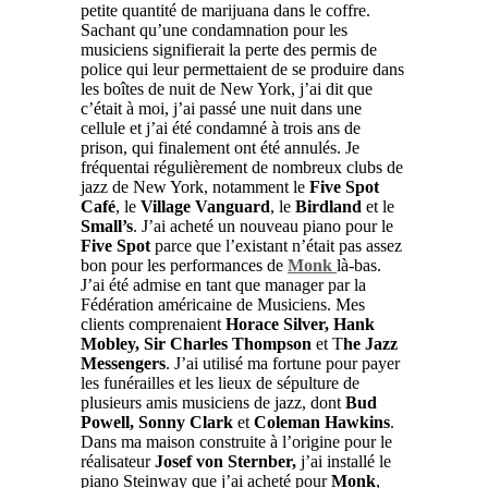
petite quantité de marijuana dans le coffre.
Sachant qu’une condamnation pour les
musiciens signifierait la perte des permis de
police qui leur permettaient de se produire dans
les boîtes de nuit de New York, j’ai dit que
c’était à moi, j’ai passé une nuit dans une
cellule et j’ai été condamné à trois ans de
prison, qui finalement ont été annulés. Je
fréquentai régulièrement de nombreux clubs de
jazz de New York, notamment le
Five Spot
Café
, le
Village Vanguard
, le
Birdland
et le
Small’s
. J’ai acheté un nouveau piano pour le
Five Spot
parce que l’existant n’était pas assez
bon pour les performances de
Monk
là-bas.
J’ai été admise en tant que manager par la
Fédération américaine de Musiciens. Mes
clients comprenaient
Horace Silver, Hank
Mobley, Sir Charles Thompson
et T
he Jazz
Messengers
. J’ai utilisé ma fortune pour payer
les funérailles et les lieux de sépulture de
plusieurs amis musiciens de jazz, dont
Bud
Powell, Sonny Clark
et
Coleman Hawkins
.
Dans ma maison construite à l’origine pour le
réalisateur
Josef von Sternber,
j’ai installé le
piano Steinway que j’ai acheté pour
Monk
,