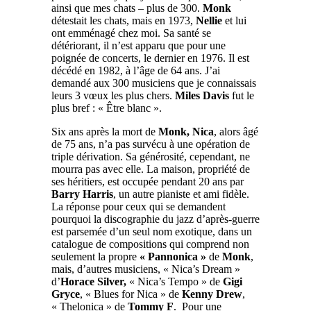
ainsi que mes chats – plus de 300.
Monk
détestait les chats, mais en 1973,
Nellie
et lui
ont emménagé chez moi. Sa santé se
détériorant, il n’est apparu que pour une
poignée de concerts, le dernier en 1976. Il est
décédé en 1982, à l’âge de 64 ans. J’ai
demandé aux 300 musiciens que je connaissais
leurs 3 vœux les plus chers.
Miles Davis
fut le
plus bref : « Être blanc ».
Six ans après la mort de
Monk, Nica
, alors âgé
de 75 ans, n’a pas survécu à une opération de
triple dérivation. Sa générosité, cependant, ne
mourra pas avec elle. La maison, propriété de
ses héritiers, est occupée pendant 20 ans par
Barry Harris
, un autre pianiste et ami fidèle.
La réponse pour ceux qui se demandent
pourquoi la discographie du jazz d’après-guerre
est parsemée d’un seul nom exotique, dans un
catalogue de compositions qui comprend non
seulement la propre
« Pannonica »
de
Monk
,
mais, d’autres musiciens, « Nica’s Dream »
d’
Horace Silver,
« Nica’s Tempo » de
Gigi
Gryce
, « Blues for Nica » de
Kenny Drew
,
« Thelonica » de
Tommy F
.
Pour une