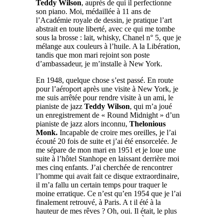
Teddy Wilson
, auprès de qui il perfectionne
son piano. Moi, médaillée à 11 ans de
l’Académie royale de dessin, je pratique l’art
abstrait en toute liberté, avec ce qui me tombe
sous la brosse : lait, whisky, Chanel n° 5, que je
mélange aux couleurs à l’huile. A la Libération,
tandis que mon mari rejoint son poste
d’ambassadeur, je m’installe à New York.
En 1948, quelque chose s’est passé. En route
pour l’aéroport après une visite à New York, je
me suis arrêtée pour rendre visite à un ami, le
pianiste de jazz
Teddy Wilson
, qui m’a joué
un enregistrement de « Round Midnight » d’un
pianiste de jazz alors inconnu,
Thelonious
Monk.
Incapable de croire mes oreilles, je l’ai
écouté 20 fois de suite et j’ai été ensorcelée. Je
me sépare de mon mari en 1951 et je loue une
suite à l’hôtel Stanhope en laissant derrière moi
mes cinq enfants. J’ai cherchée de rencontrer
l’homme qui avait fait ce disque extraordinaire,
il m’a fallu un certain temps pour traquer le
moine erratique. Ce n’est qu’en 1954 que je l’ai
finalement retrouvé, à Paris. A t il été à la
hauteur de mes rêves ? Oh, oui. Il était, le plus