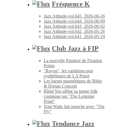
Fréquence K
Jazz Attitude-vol.645_2026-06-16
Jazz Attitude-vol.644_2026-06-09
Jazz Attitude-vol.643_2026-06-02
Jazz Attitude-vol.642_2026-05-26
Jazz Attitude-vol.641_2026-05-19
Club Jazz à FIP
La nouvelle Pandore de Floating
Points
"Rayon", les variations pop
synthétiques de LA Priest
Les lueurs magnétiques de Bibio
& Dorian Concept
Blind Yeo affine sa transe folk
cosmique sur "The Lemoine
Point"
Tom Waits fait mouche avec "The
Fly"
Tendance Jazz