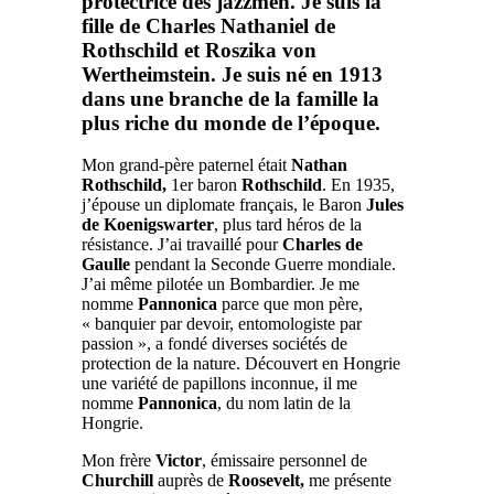
protectrice des jazzmen. Je suis la
fille de
Charles Nathaniel de
Rothschild
et
Roszika von
Wertheimstein.
Je suis né en 1913
dans une branche de la famille la
plus riche du monde de l’époque.
Mon grand-père paternel était
Nathan
Rothschild,
1er baron
Rothschild
. En 1935,
j’épouse un diplomate français, le Baron
Jules
de Koenigswarter
, plus tard héros de la
résistance. J’ai travaillé pour
Charles de
Gaulle
pendant la Seconde Guerre mondiale.
J’ai même pilotée un Bombardier. Je me
nomme
Pannonica
parce que mon père,
« banquier par devoir, entomologiste par
passion », a fondé diverses sociétés de
protection de la nature. Découvert en Hongrie
une variété de papillons inconnue, il me
nomme
Pannonica
, du nom latin de la
Hongrie.
Mon frère
Victor
, émissaire personnel de
Churchill
auprès de
Roosevelt,
me présente