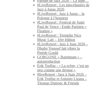
Parfum de Jazz 2026 – La suite…
#LiveReport : Les miscellanées de
Jazz à Junas 2026
#LiveReport : Jazz à Junas – la
Pologne à l’honneur
#LiveReport : Festival de Saint
Paul de Vence : Emile Parisien «
Floating »
#LiveReport : Tremplin Nice
Music Lab – 1ère édition
#LiveReport : Jazz à Juan 2026 –
Dhafer Youssef fait vibrer la
Pinède Gould
GORGONE « Barminam » –
autoproduction
Erik Truffaz : « La scène, c’est un
peu comme une drogue »
#liveReport : Jazz à Juan 2026 –
Erik Truffaz et Antonio Lizana –
Thomas Dutronc & Friends