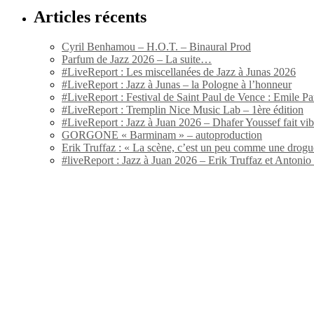
Articles récents
Cyril Benhamou – H.O.T. – Binaural Prod
Parfum de Jazz 2026 – La suite…
#LiveReport : Les miscellanées de Jazz à Junas 2026
#LiveReport : Jazz à Junas – la Pologne à l’honneur
#LiveReport : Festival de Saint Paul de Vence : Emile Par
#LiveReport : Tremplin Nice Music Lab – 1ère édition
#LiveReport : Jazz à Juan 2026 – Dhafer Youssef fait vi
GORGONE « Barminam » – autoproduction
Erik Truffaz : « La scène, c’est un peu comme une drogu
#liveReport : Jazz à Juan 2026 – Erik Truffaz et Anton