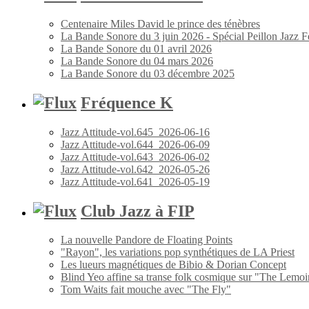
Centenaire Miles David le prince des ténèbres
La Bande Sonore du 3 juin 2026 - Spécial Peillon Jazz Fe
La Bande Sonore du 01 avril 2026
La Bande Sonore du 04 mars 2026
La Bande Sonore du 03 décembre 2025
Fréquence K
Jazz Attitude-vol.645_2026-06-16
Jazz Attitude-vol.644_2026-06-09
Jazz Attitude-vol.643_2026-06-02
Jazz Attitude-vol.642_2026-05-26
Jazz Attitude-vol.641_2026-05-19
Club Jazz à FIP
La nouvelle Pandore de Floating Points
"Rayon", les variations pop synthétiques de LA Priest
Les lueurs magnétiques de Bibio & Dorian Concept
Blind Yeo affine sa transe folk cosmique sur "The Lemoi
Tom Waits fait mouche avec "The Fly"