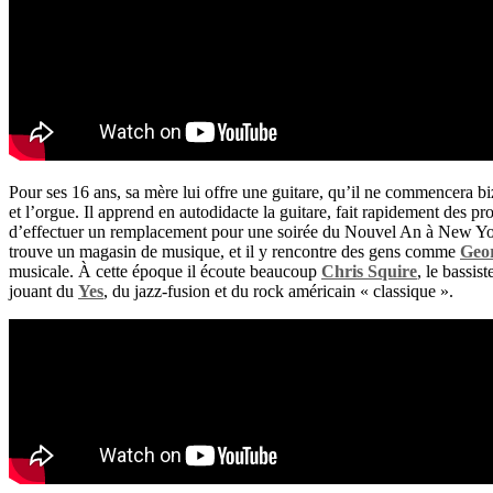
Pour ses 16 ans, sa mère lui offre une guitare, qu’il ne commencera bi
et l’orgue. Il apprend en autodidacte la guitare, fait rapidement des pro
d’effectuer un remplacement pour une soirée du Nouvel An à New York. 
trouve un magasin de musique, et il y rencontre des gens comme
Geo
musicale. À cette époque il écoute beaucoup
Chris Squire
, le bassis
jouant du
Yes
, du jazz-fusion et du rock américain « classique ».