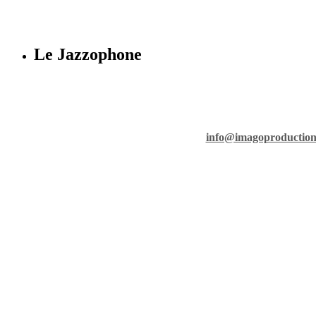
Le Jazzophone
Imag
36 rue Ri
info@imagoproductio