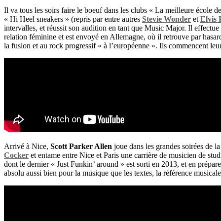
Il va tous les soirs faire le boeuf dans les clubs « La meilleure école 
« Hi Heel sneakers » (repris par entre autres
Stevie Wonder
et
Elvis 
intervalles, et réussit son audition en tant que Music Major. Il effectu
relation féminine et est envoyé en Allemagne, où il retrouve par hasa
la fusion et au rock progressif « à l’européenne ». Ils commencent leu
Arrivé à Nice,
Scott
Parker Allen
joue dans les grandes soirées de l
Cocker
et entame entre Nice et Paris une carrière de musicien de stud
dont le dernier « Just Funkin’ around » est sorti en 2013, et en prép
absolu aussi bien pour la musique que les textes, la référence musical