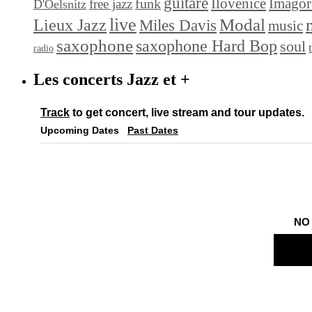
guitare
Ilovenice
Imagor
funk
free jazz
D'Oelsnitz
live
Modal
Lieux Jazz
Miles Davis
music
saxophone
saxophone Hard Bop
soul
radio
Les concerts Jazz et +
Track
to get concert, live stream and tour updates.
Upcoming Dates
Past Dates
NO