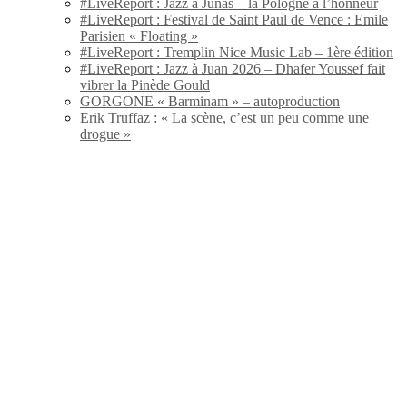
#LiveReport : Jazz à Junas – la Pologne à l’honneur
#LiveReport : Festival de Saint Paul de Vence : Emile
Parisien « Floating »
#LiveReport : Tremplin Nice Music Lab – 1ère édition
#LiveReport : Jazz à Juan 2026 – Dhafer Youssef fait
vibrer la Pinède Gould
GORGONE « Barminam » – autoproduction
Erik Truffaz : « La scène, c’est un peu comme une
drogue »