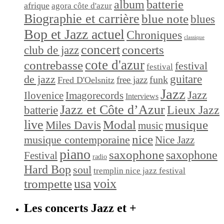
album
batterie
afrique
agora côte d'azur
Biographie et carrière
blue note
blues
Bop et Jazz actuel
Chroniques
classique
concert
concerts
club de jazz
cote d'azur
contrebasse
festival
festival
de jazz
guitare
funk
free jazz
Fred D'Oelsnitz
Jazz
Jazz
Ilovenice
Imagorecords
Interviews
Jazz et Côte d’Azur
Lieux Jazz
batterie
live
Modal
musique
Miles Davis
music
nice
musique contemporaine
Nice Jazz
piano
saxophone
saxophone
Festival
radio
Hard Bop
soul
tremplin nice jazz festival
trompette
usa
voix
Les concerts Jazz et +