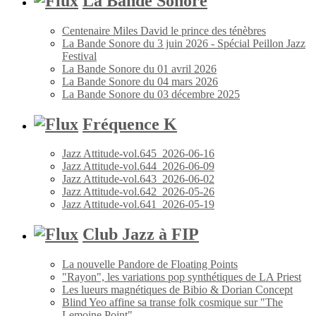
La Bande Sonore
Centenaire Miles David le prince des ténèbres
La Bande Sonore du 3 juin 2026 - Spécial Peillon Jazz
Festival
La Bande Sonore du 01 avril 2026
La Bande Sonore du 04 mars 2026
La Bande Sonore du 03 décembre 2025
Fréquence K
Jazz Attitude-vol.645_2026-06-16
Jazz Attitude-vol.644_2026-06-09
Jazz Attitude-vol.643_2026-06-02
Jazz Attitude-vol.642_2026-05-26
Jazz Attitude-vol.641_2026-05-19
Club Jazz à FIP
La nouvelle Pandore de Floating Points
"Rayon", les variations pop synthétiques de LA Priest
Les lueurs magnétiques de Bibio & Dorian Concept
Blind Yeo affine sa transe folk cosmique sur "The
Lemoine Point"