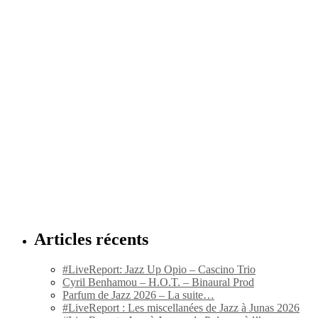
Articles récents
#LiveReport: Jazz Up Opio – Cascino Trio
Cyril Benhamou – H.O.T. – Binaural Prod
Parfum de Jazz 2026 – La suite…
#LiveReport : Les miscellanées de Jazz à Junas 2026