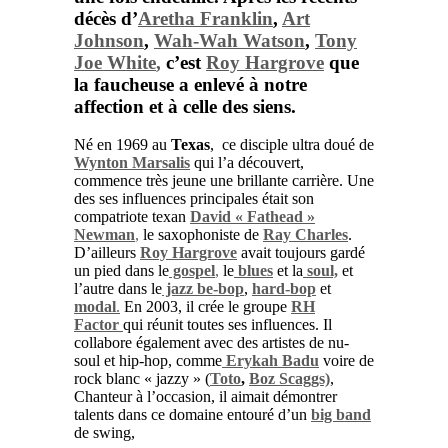
décès d’
Aretha Franklin
,
Art
Johnson
,
Wah-Wah Watson
,
Tony
Joe White
,
c’est
Roy Hargrove
que
la faucheuse a enlevé à notre
affection et à celle des siens.
Né en 1969 au
Texas
, ce disciple ultra doué de
Wynton Marsalis
qui l’a découvert,
commence très jeune une brillante carrière. Une
des ses influences principales était son
compatriote texan
David « Fathead »
Newman
,
le saxophoniste de
Ray Charles
.
D’ailleurs
Roy Hargrove
avait toujours gardé
un pied dans le
gospel
,
le
blues
et la
soul,
et
l’autre dans le
jazz be-bop
,
hard-bop
et
modal
.
En 2003, il crée le groupe
RH
Factor
qui réunit toutes ses influences. Il
collabore également avec des artistes de nu-
soul et hip-hop, comme
Erykah Badu
voire de
rock blanc « jazzy » (
Toto
,
Boz Scaggs)
,
Chanteur à l’occasion, il aimait démontrer
talents dans ce domaine entouré d’un
big band
de swing,