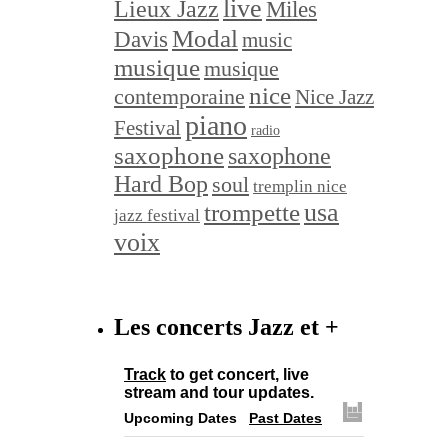
live
Lieux Jazz
Miles
Modal
Davis
music
musique
musique
nice
contemporaine
Nice Jazz
piano
Festival
radio
saxophone
saxophone
Hard Bop
soul
tremplin nice
trompette
usa
jazz festival
voix
Les concerts Jazz et +
Track
to get concert, live
stream and tour updates.
Upcoming Dates
Past Dates