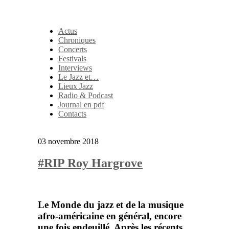
Actus
Chroniques
Concerts
Festivals
Interviews
Le Jazz et…
Lieux Jazz
Radio & Podcast
Journal en pdf
Contacts
03 novembre 2018
#RIP Roy Hargrove
Le Monde du jazz et de la musique
afro-américaine en général, encore
une fois endeuillé. Après les récents