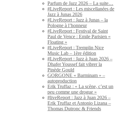
Parfum de Jazz 2026 – La suite…
#LiveReport : Les miscellanées de
Jazz à Junas 2026
#LiveReport : Jazz à Junas – la
Pologne à l’honneur
#LiveReport : Festival de Saint
Paul de Vence : Emile Parisien «
Floating »
#LiveReport : Tremplin Nice
Music Lab – 1ère édition
#LiveReport : Jazz à Juan 2026 –
Dhafer Youssef fait vibrer la
Pinède Gould
GORGONE « Barminam » –
autoproduction
Erik Truffaz : « La scène, c’est un
peu comme une drogue »
#liveReport : Jazz à Juan 2026 –
Erik Truffaz et Antonio Lizana –
Thomas Dutronc & Friends