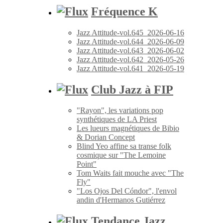
Fréquence K
Jazz Attitude-vol.645_2026-06-16
Jazz Attitude-vol.644_2026-06-09
Jazz Attitude-vol.643_2026-06-02
Jazz Attitude-vol.642_2026-05-26
Jazz Attitude-vol.641_2026-05-19
Club Jazz à FIP
"Rayon", les variations pop
synthétiques de LA Priest
Les lueurs magnétiques de Bibio
& Dorian Concept
Blind Yeo affine sa transe folk
cosmique sur "The Lemoine
Point"
Tom Waits fait mouche avec "The
Fly"
"Los Ojos Del Cóndor", l'envol
andin d'Hermanos Gutiérrez
Tendance Jazz