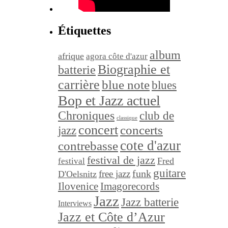
Étiquettes
album
afrique
agora côte d'azur
Biographie et
batterie
carrière
blue note
blues
Bop et Jazz actuel
Chroniques
club de
classique
concert
concerts
jazz
cote d'azur
contrebasse
festival de jazz
festival
Fred
guitare
funk
free jazz
D'Oelsnitz
Ilovenice
Imagorecords
Jazz
Jazz batterie
Interviews
Jazz et Côte d’Azur