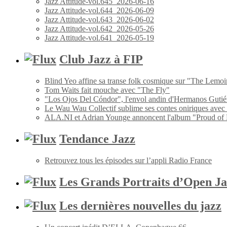
Jazz Attitude-vol.645_2026-06-16
Jazz Attitude-vol.644_2026-06-09
Jazz Attitude-vol.643_2026-06-02
Jazz Attitude-vol.642_2026-05-26
Jazz Attitude-vol.641_2026-05-19
Club Jazz à FIP
Blind Yeo affine sa transe folk cosmique sur "The Lemoi
Tom Waits fait mouche avec "The Fly"
"Los Ojos Del Cóndor", l'envol andin d'Hermanos Gutié
Le Wau Wau Collectif sublime ses contes oniriques avec
ALA.NI et Adrian Younge annoncent l'album "Proud of
Tendance Jazz
Retrouvez tous les épisodes sur l’appli Radio France
Les Grands Portraits d’Open Ja
Les dernières nouvelles du jazz