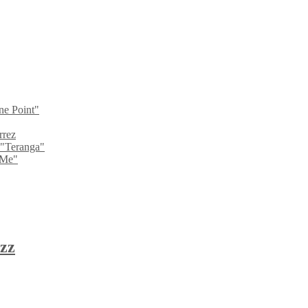
ne Point"
rrez
 "Teranga"
 Me"
zz