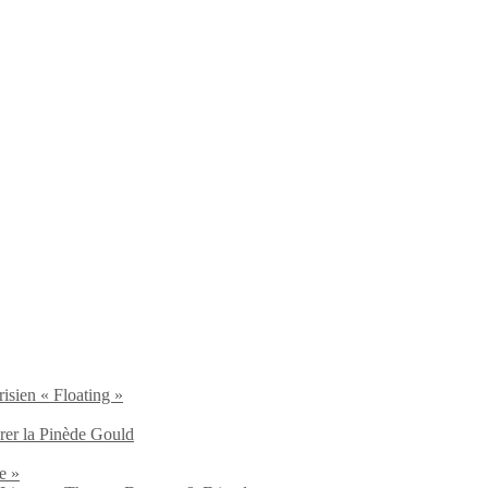
isien « Floating »
brer la Pinède Gould
e »