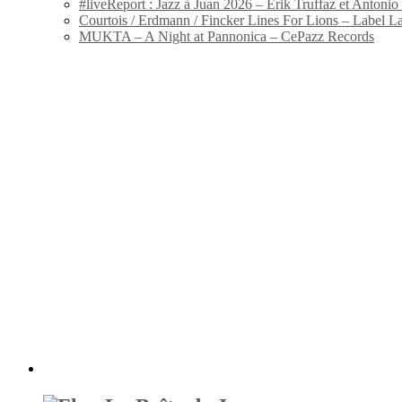
#liveReport : Jazz à Juan 2026 – Erik Truffaz et Anton
Courtois / Erdmann / Fincker Lines For Lions – Label L
MUKTA – A Night at Pannonica – CePazz Records