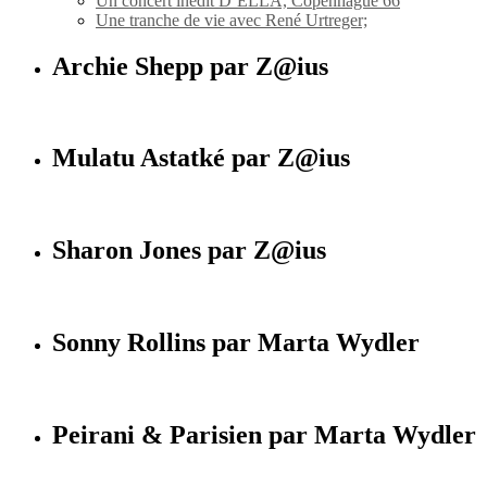
Un concert inédit D’ELLA, Copenhague 66
Une tranche de vie avec René Urtreger;
Archie Shepp par Z@ius
Mulatu Astatké par Z@ius
Sharon Jones par Z@ius
Sonny Rollins par Marta Wydler
Peirani & Parisien par Marta Wydler