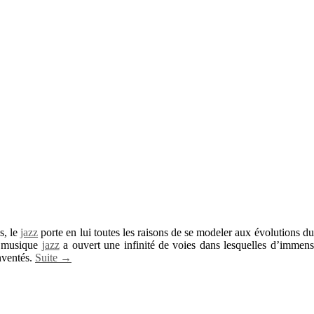
s, le
jazz
porte en lui toutes les raisons de se modeler aux évolutions du 
la musique
jazz
a ouvert une infinité de voies dans lesquelles d’immens
nventés.
Suite →