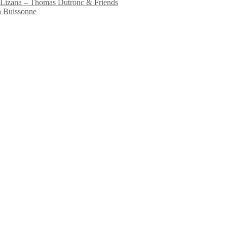
io Lizana – Thomas Dutronc & Friends
a Buissonne