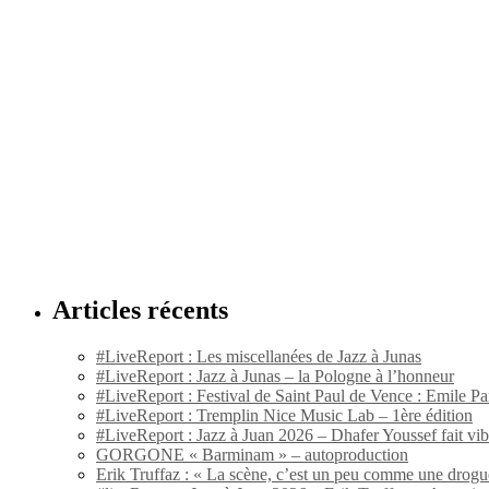
Articles récents
#LiveReport : Les miscellanées de Jazz à Junas
#LiveReport : Jazz à Junas – la Pologne à l’honneur
#LiveReport : Festival de Saint Paul de Vence : Emile Par
#LiveReport : Tremplin Nice Music Lab – 1ère édition
#LiveReport : Jazz à Juan 2026 – Dhafer Youssef fait vi
GORGONE « Barminam » – autoproduction
Erik Truffaz : « La scène, c’est un peu comme une drogu