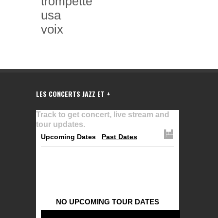
trompette
usa
voix
LES CONCERTS JAZZ ET +
Track
to get concert, live stream and
tour updates.
Upcoming Dates
Past Dates
NO UPCOMING TOUR DATES