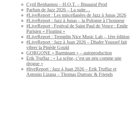
Cyril Benhamou – H.O.T. – Binaural Prod
Parfum de Jazz 2026 – La suite…
#LiveReport : Les miscellanées de Jazz à Junas 2026
#LiveReport : Jazz à Junas – la Pologne à l’honneur
#LiveReport : Festival de Saint Paul de Vence : Emile
Parisien « Floating »
#LiveReport : Tremplin Nice Music Lab – 1ère édition
#LiveReport : Jazz à Juan 2026 – Dhafer Youssef fait
vibrer la Pinède Gould
GORGONE « Barminam » – autoproduction
Erik Truffaz : « La scène, c’est un peu comme une
drogue »
#liveReport : Jazz à Juan 2026 – Erik Truffaz et
Antonio Lizana – Thomas Dutronc & Friends