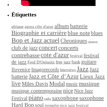
Étiquettes
album
batterie
afrique
agora côte d'azur
Biographie et carrière
blue note
blues
Bop et Jazz actuel
Chroniques
classique
concert
concerts
club de jazz
cote d'azur
contrebasse
festival
festival
de jazz
guitare
funk
free jazz
Fred D'Oelsnitz
Jazz
Jazz
Ilovenice
Imagorecords
Interviews
Jazz et Côte d’Azur
Lieux Jazz
batterie
live
Modal
musique
Miles Davis
music
nice
musique contemporaine
Nice Jazz
piano
saxophone
saxophone
Festival
radio
Hard Bop
soul
tremplin nice jazz festival