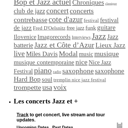
Bop et Jazz actuel
Chroniques
classique
concert
concerts
club de jazz
cote d'azur
contrebasse
festival
festival
de jazz
guitare
funk
free jazz
Fred D'Oelsnitz
Jazz
Jazz
Ilovenice
Imagorecords
Interviews
Jazz et Côte d’Azur
Lieux Jazz
batterie
live
Modal
musique
Miles Davis
music
nice
musique contemporaine
Nice Jazz
piano
saxophone
saxophone
Festival
radio
Hard Bop
soul
tremplin nice jazz festival
trompette
usa
voix
Les concerts Jazz et +
Track
to get concert, live stream and tour
updates.
Upcoming Dates
Past Dates