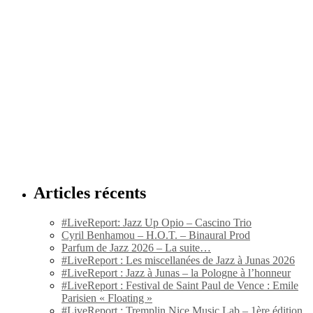
Articles récents
#LiveReport: Jazz Up Opio – Cascino Trio
Cyril Benhamou – H.O.T. – Binaural Prod
Parfum de Jazz 2026 – La suite…
#LiveReport : Les miscellanées de Jazz à Junas 2026
#LiveReport : Jazz à Junas – la Pologne à l’honneur
#LiveReport : Festival de Saint Paul de Vence : Emile
Parisien « Floating »
#LiveReport : Tremplin Nice Music Lab – 1ère édition