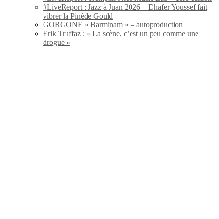
#LiveReport : Jazz à Juan 2026 – Dhafer Youssef fait
vibrer la Pinède Gould
GORGONE « Barminam » – autoproduction
Erik Truffaz : « La scène, c’est un peu comme une
drogue »