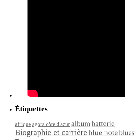
Étiquettes
album
batterie
afrique
agora côte d'azur
Biographie et carrière
blue note
blues