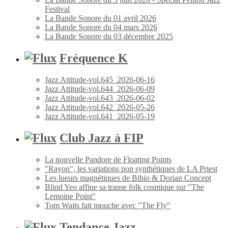
Festival
La Bande Sonore du 01 avril 2026
La Bande Sonore du 04 mars 2026
La Bande Sonore du 03 décembre 2025
Fréquence K
Jazz Attitude-vol.645_2026-06-16
Jazz Attitude-vol.644_2026-06-09
Jazz Attitude-vol.643_2026-06-02
Jazz Attitude-vol.642_2026-05-26
Jazz Attitude-vol.641_2026-05-19
Club Jazz à FIP
La nouvelle Pandore de Floating Points
"Rayon", les variations pop synthétiques de LA Priest
Les lueurs magnétiques de Bibio & Dorian Concept
Blind Yeo affine sa transe folk cosmique sur "The
Lemoine Point"
Tom Waits fait mouche avec "The Fly"
Tendance Jazz