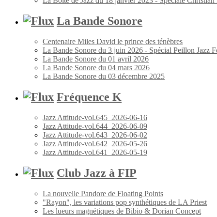
La Boîte de Jazz du 18 janvier 2023 - Spéciale Christia
La Bande Sonore
Centenaire Miles David le prince des ténèbres
La Bande Sonore du 3 juin 2026 - Spécial Peillon Jazz Fe
La Bande Sonore du 01 avril 2026
La Bande Sonore du 04 mars 2026
La Bande Sonore du 03 décembre 2025
Fréquence K
Jazz Attitude-vol.645_2026-06-16
Jazz Attitude-vol.644_2026-06-09
Jazz Attitude-vol.643_2026-06-02
Jazz Attitude-vol.642_2026-05-26
Jazz Attitude-vol.641_2026-05-19
Club Jazz à FIP
La nouvelle Pandore de Floating Points
"Rayon", les variations pop synthétiques de LA Priest
Les lueurs magnétiques de Bibio & Dorian Concept