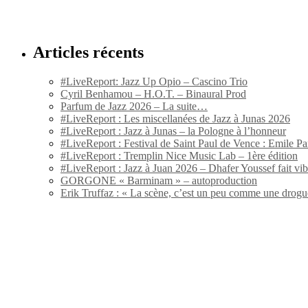
Articles récents
#LiveReport: Jazz Up Opio – Cascino Trio
Cyril Benhamou – H.O.T. – Binaural Prod
Parfum de Jazz 2026 – La suite…
#LiveReport : Les miscellanées de Jazz à Junas 2026
#LiveReport : Jazz à Junas – la Pologne à l’honneur
#LiveReport : Festival de Saint Paul de Vence : Emile Par
#LiveReport : Tremplin Nice Music Lab – 1ère édition
#LiveReport : Jazz à Juan 2026 – Dhafer Youssef fait vi
GORGONE « Barminam » – autoproduction
Erik Truffaz : « La scène, c’est un peu comme une drogu