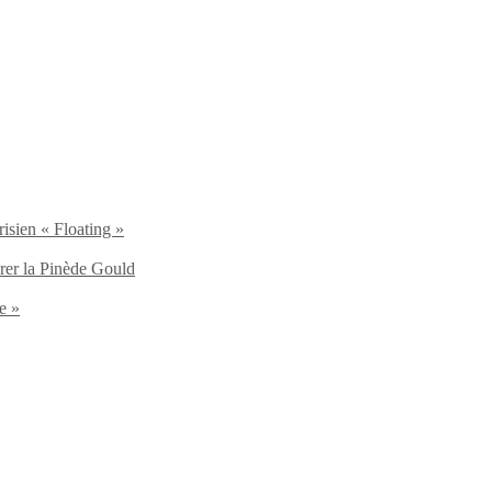
isien « Floating »
brer la Pinède Gould
e »