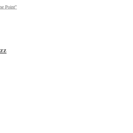
ne Point"
zz