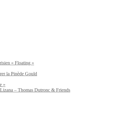
isien « Floating »
brer la Pinède Gould
e »
io Lizana – Thomas Dutronc & Friends