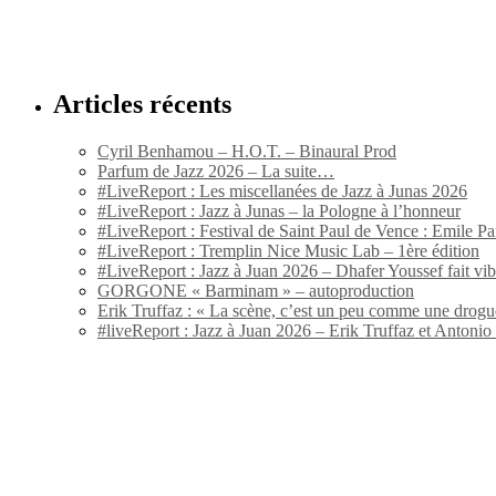
Articles récents
Cyril Benhamou – H.O.T. – Binaural Prod
Parfum de Jazz 2026 – La suite…
#LiveReport : Les miscellanées de Jazz à Junas 2026
#LiveReport : Jazz à Junas – la Pologne à l’honneur
#LiveReport : Festival de Saint Paul de Vence : Emile Par
#LiveReport : Tremplin Nice Music Lab – 1ère édition
#LiveReport : Jazz à Juan 2026 – Dhafer Youssef fait vi
GORGONE « Barminam » – autoproduction
Erik Truffaz : « La scène, c’est un peu comme une drogu
#liveReport : Jazz à Juan 2026 – Erik Truffaz et Anton