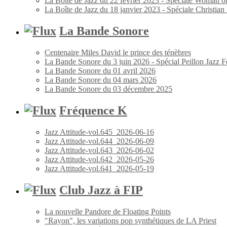
La Boîte de Jazz du 22 février 2023 - Spéciale Woman o
La Boîte de Jazz du 18 janvier 2023 - Spéciale Christia
La Bande Sonore
Centenaire Miles David le prince des ténèbres
La Bande Sonore du 3 juin 2026 - Spécial Peillon Jazz Fe
La Bande Sonore du 01 avril 2026
La Bande Sonore du 04 mars 2026
La Bande Sonore du 03 décembre 2025
Fréquence K
Jazz Attitude-vol.645_2026-06-16
Jazz Attitude-vol.644_2026-06-09
Jazz Attitude-vol.643_2026-06-02
Jazz Attitude-vol.642_2026-05-26
Jazz Attitude-vol.641_2026-05-19
Club Jazz à FIP
La nouvelle Pandore de Floating Points
"Rayon", les variations pop synthétiques de LA Priest