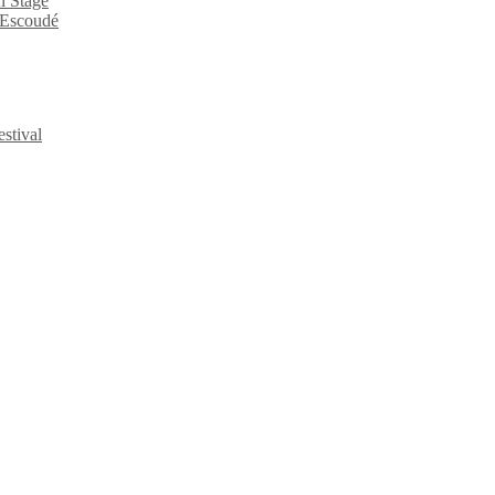
n Stage
n Escoudé
stival