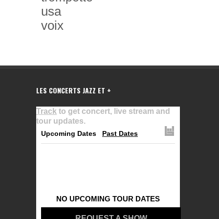
usa
voix
LES CONCERTS JAZZ ET +
Track
to get concert, live stream and
tour updates.
Upcoming Dates
Past Dates
NO UPCOMING TOUR DATES
REQUEST A SHOW