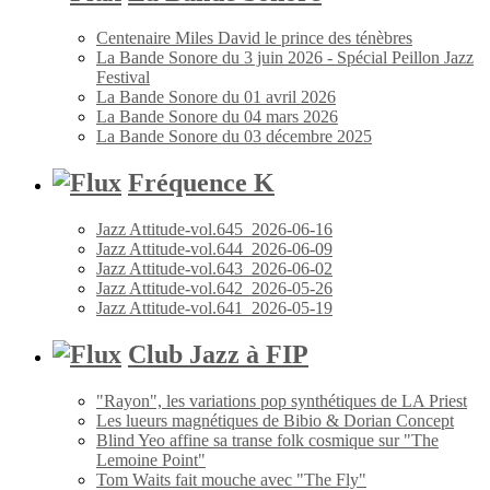
Centenaire Miles David le prince des ténèbres
La Bande Sonore du 3 juin 2026 - Spécial Peillon Jazz
Festival
La Bande Sonore du 01 avril 2026
La Bande Sonore du 04 mars 2026
La Bande Sonore du 03 décembre 2025
Fréquence K
Jazz Attitude-vol.645_2026-06-16
Jazz Attitude-vol.644_2026-06-09
Jazz Attitude-vol.643_2026-06-02
Jazz Attitude-vol.642_2026-05-26
Jazz Attitude-vol.641_2026-05-19
Club Jazz à FIP
"Rayon", les variations pop synthétiques de LA Priest
Les lueurs magnétiques de Bibio & Dorian Concept
Blind Yeo affine sa transe folk cosmique sur "The
Lemoine Point"
Tom Waits fait mouche avec "The Fly"