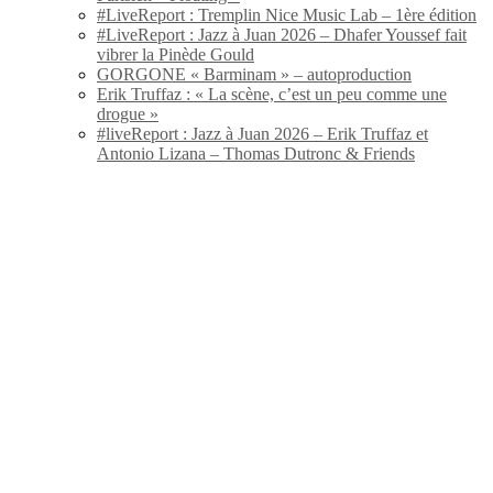
#LiveReport : Tremplin Nice Music Lab – 1ère édition
#LiveReport : Jazz à Juan 2026 – Dhafer Youssef fait
vibrer la Pinède Gould
GORGONE « Barminam » – autoproduction
Erik Truffaz : « La scène, c’est un peu comme une
drogue »
#liveReport : Jazz à Juan 2026 – Erik Truffaz et
Antonio Lizana – Thomas Dutronc & Friends