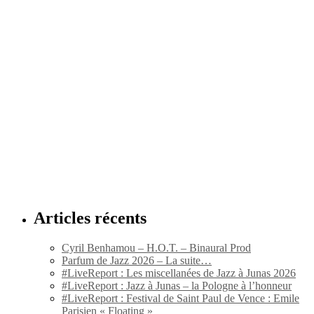
Articles récents
Cyril Benhamou – H.O.T. – Binaural Prod
Parfum de Jazz 2026 – La suite…
#LiveReport : Les miscellanées de Jazz à Junas 2026
#LiveReport : Jazz à Junas – la Pologne à l’honneur
#LiveReport : Festival de Saint Paul de Vence : Emile
Parisien « Floating »