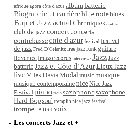
album
batterie
afrique
agora côte d'azur
Biographie et carrière
blue note
blues
Bop et Jazz actuel
Chroniques
classique
concert
concerts
club de jazz
cote d'azur
contrebasse
festival
festival
de jazz
guitare
funk
free jazz
Fred D'Oelsnitz
Jazz
Jazz
Ilovenice
Imagorecords
Interviews
Jazz et Côte d’Azur
Lieux Jazz
batterie
live
Modal
musique
Miles Davis
music
nice
musique contemporaine
Nice Jazz
piano
saxophone
saxophone
Festival
radio
Hard Bop
soul
tremplin nice jazz festival
trompette
usa
voix
Les concerts Jazz et +