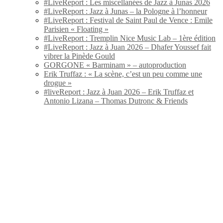
#LiveReport : Les miscellanées de Jazz à Junas 2026
#LiveReport : Jazz à Junas – la Pologne à l’honneur
#LiveReport : Festival de Saint Paul de Vence : Emile
Parisien « Floating »
#LiveReport : Tremplin Nice Music Lab – 1ère édition
#LiveReport : Jazz à Juan 2026 – Dhafer Youssef fait
vibrer la Pinède Gould
GORGONE « Barminam » – autoproduction
Erik Truffaz : « La scène, c’est un peu comme une
drogue »
#liveReport : Jazz à Juan 2026 – Erik Truffaz et
Antonio Lizana – Thomas Dutronc & Friends