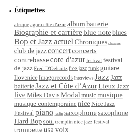
Étiquettes
album
batterie
afrique
agora côte d'azur
Biographie et carrière
blue note
blues
Bop et Jazz actuel
Chroniques
classique
concert
concerts
club de jazz
cote d'azur
contrebasse
festival
festival
de jazz
guitare
funk
free jazz
Fred D'Oelsnitz
Jazz
Jazz
Ilovenice
Imagorecords
Interviews
Jazz et Côte d’Azur
Lieux Jazz
batterie
live
Modal
musique
Miles Davis
music
nice
musique contemporaine
Nice Jazz
piano
saxophone
saxophone
Festival
radio
Hard Bop
soul
tremplin nice jazz festival
trompette
usa
voix