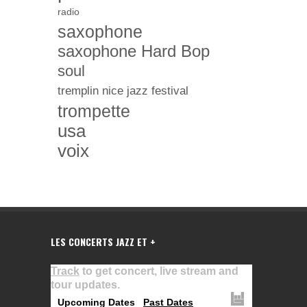
radio
saxophone
saxophone Hard Bop
soul
tremplin nice jazz festival
trompette
usa
voix
LES CONCERTS JAZZ ET +
Track
to get concert, live stream and
tour updates.
Upcoming Dates
Past Dates