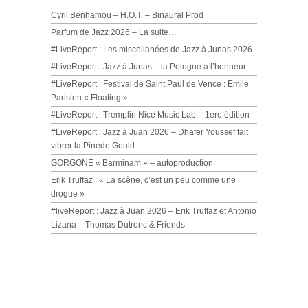
Cyril Benhamou – H.O.T. – Binaural Prod
Parfum de Jazz 2026 – La suite…
#LiveReport : Les miscellanées de Jazz à Junas 2026
#LiveReport : Jazz à Junas – la Pologne à l’honneur
#LiveReport : Festival de Saint Paul de Vence : Emile
Parisien « Floating »
#LiveReport : Tremplin Nice Music Lab – 1ère édition
#LiveReport : Jazz à Juan 2026 – Dhafer Youssef fait
vibrer la Pinède Gould
GORGONE « Barminam » – autoproduction
Erik Truffaz : « La scène, c’est un peu comme une
drogue »
#liveReport : Jazz à Juan 2026 – Erik Truffaz et Antonio
Lizana – Thomas Dutronc & Friends