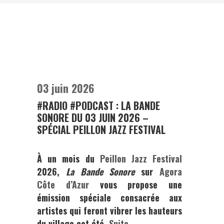
03 juin 2026
#RADIO #PODCAST : LA BANDE
SONORE DU 03 JUIN 2026 –
SPÉCIAL PEILLON JAZZ FESTIVAL
À un mois du
Peillon Jazz Festival
2026
,
La Bande Sonore
sur
Agora
Côte d’Azur
vous propose une
émission spéciale consacrée aux
artistes qui feront vibrer les hauteurs
du village cet été.
Suite →