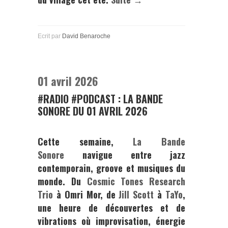
Ecrit par
David Benaroche
01 avril 2026
#RADIO #PODCAST : LA BANDE
SONORE DU 01 AVRIL 2026
Cette semaine,
La Bande
Sonore
navigue
entre
jazz
contemporain,
groove
et
musiques
du
monde.
Du
Cosmic
Tones
Research
Trio
à
Omri
Mor
,
de
Jill
Scott
à
TaYo
,
une
heure
de
découvertes
et
de
vibrations
où
improvisation,
énergie