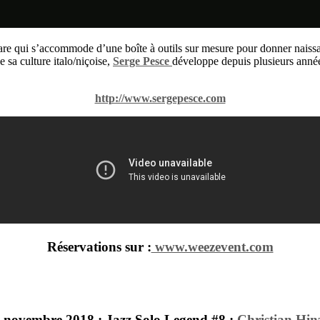
are qui s’accommode d’une boîte à outils sur mesure pour donner naissan
 sa culture italo/niçoise,
Serge Pesce
développe depuis plusieurs années
http://www.sergepesce.com
Réservations sur :
www.weezevent.com
 novembre 2018
:
Jazz Solo Legend #8
:
Christian Hin