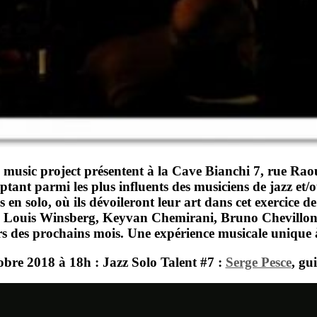
music project
présentent à la
Cave Bianchi
7, rue Rao
mptant parmi les plus influents des musiciens de jazz et
en solo, où ils dévoileront leur art dans cet exercice de
s
Louis Winsberg
,
Keyvan Chemirani, Bruno Chevillon,
lors des prochains mois. Une expérience musicale unique 
obre 2018
à
18h
:
Jazz Solo Talent #7 :
Serge Pesce
, gu